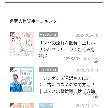
週間人気記事ランキング
2024/03/18
ライフスタイル
リンパの流れを図解！正しい
リンパマッサージでむくみを
解消
1833897 view
2025/12/11
ライフスタイル
マシンガンズ滝沢さんに聞
く、古いコスメの捨て方は？
｜コスメの断捨離・捨て方編
65891 view
2024/11/27
スキンケア