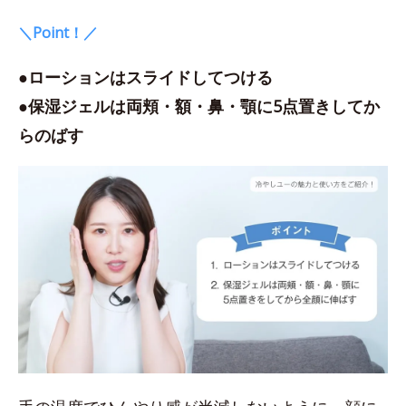
＼Point！／
●ローションはスライドしてつける
●保湿ジェルは両頬・額・鼻・顎に5点置きしてか
らのばす