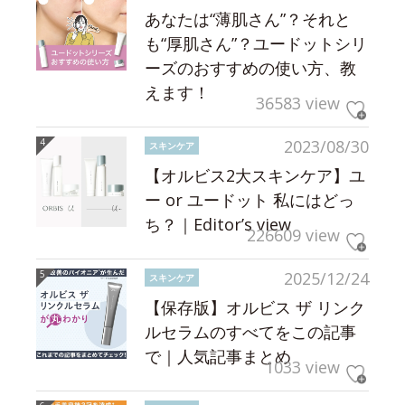
あなたは“薄肌さん”？それと
も“厚肌さん”？ユードットシリ
ーズのおすすめの使い方、教
えます！
36583 view
2023/08/30
スキンケア
【オルビス2大スキンケア】ユ
ー or ユードット 私にはどっ
ち？｜Editor’s view
226609 view
2025/12/24
スキンケア
【保存版】オルビス ザ リンク
ルセラムのすべてをこの記事
で｜人気記事まとめ
1033 view