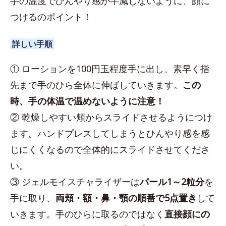
手の温度でひんやり感が半減しないように、顔に
つけるのポイント！
詳しい手順
① ローションを100円玉程度手に出し、素早く指
先まで手のひら全体に伸ばしていきます。
この
時、手の体温で温めないように注意！
② 乾燥しやすい頬からスライドさせるようにつけ
ます。ハンドプレスしてしまうとひんやり感を感
じにくくなるので全体的にスライドさせてくださ
い。
③ ジェルモイスチャライザーは
パール1～2粒分
を
手に取り、
両頬・額・鼻・顎の順番で5点置き
して
いきます。手のひらに取るのではなく
直接顔にの