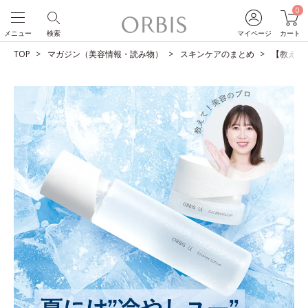
0
メニュー
検索
マイページ
カート
TOP
マガジン（美容情報・読み物）
スキンケアのまとめ
【教えて