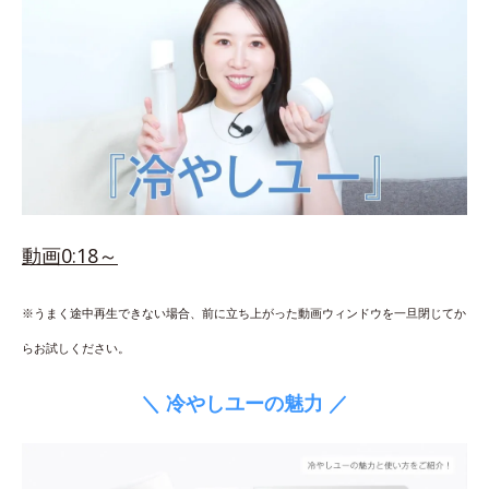
動画0:18～
※うまく途中再生できない場合、前に立ち上がった動画ウィンドウを一旦閉じてか
らお試しください。
＼ 冷やしユーの魅力 ／