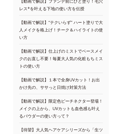
【動画で解説】ファンデ前にひと塗り！毛穴
レス*を叶える下地の使い方を伝授
【動画で解説】“テクいらず” ハート塗りで大
人メイクを格上げ！チーク＆ハイライトの使
い方
【動画で解説】仕上げのミストでベースメイ
クのお直し不要！毎夏大人気の化粧もちミス
トの使い方
【動画で解説】１本で全身UVカット！お出
かけ先の、ササっと日焼け対策方法
【動画で解説】限定色ピーチネクター登場！
メイクの上から、UVカットも血色感も叶え
るパウダーの使い方って？
【待望】大人気ヘアケアシリーズから「生ツ