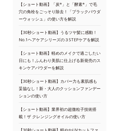
【ショート動画】「炭*」と「酵素*」で毛
穴の角栓をごっそり除去！「ブラックパウダ
ーウォッシュ」の使い方を解説
【30秒ショート動画】うるツヤ髪に感動！
No.1ヘアケアシリーズの３STEPケアを解説
【ショート動画】軽めのメイクで過ごしたい
日にも！ふんわり美肌に仕上げる新発売のス
キンケアパウダーを解説
【30秒ショート動画】カバー力も素肌感も
妥協なし！新・大人のクッションファンデー
ションの使い方
【ショート動画】業界初の超微粒子技術搭
載！ザ クレンジングオイルの使い方
【30秒ショート動画】軽やかUVカットファ