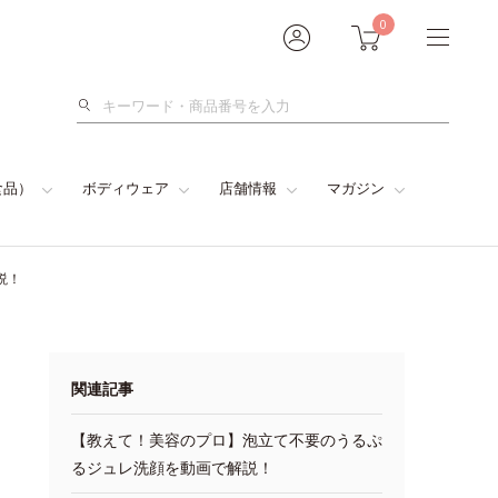
0
検
索
食品）
ボディウェア
店舗情報
マガジン
説！
関連記事
【教えて！美容のプロ】泡立て不要のうるぷ
るジュレ洗顔を動画で解説！