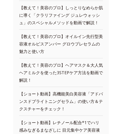
【教えて！美容のプロ】しっとりなめらか肌
に導く「クラリファイング ジュレウォッシ
ュ」のスペシャルメソッドを動画で解説！
【教えて！美容のプロ】オイルイン先行型美
容液オルビスアンバー グロウプレセラムの
魅力と使い方
【教えて！美容のプロ】ヘアマスク＆大人気
ヘアミルクを使った3STEPケア方法を動画で
解説！
【ショート動画】高機能美白美容液「アドバ
ンスドブライトニングセラム」の使い方＆テ
クスチャーをチェック！
【ショート動画】レチノール配合*1でハリ
感みなぎるまなざしに 目元集中ケア美容液