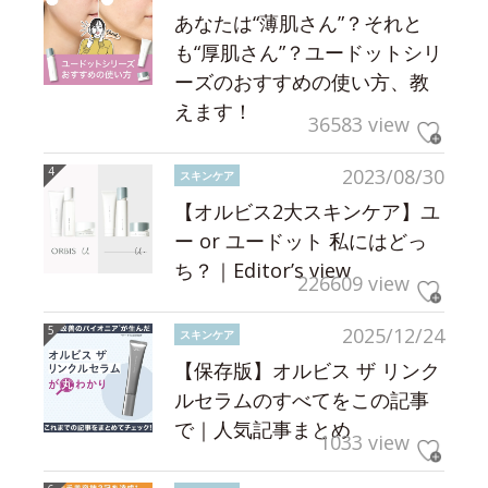
あなたは“薄肌さん”？それと
も“厚肌さん”？ユードットシリ
ーズのおすすめの使い方、教
えます！
36583 view
2023/08/30
スキンケア
【オルビス2大スキンケア】ユ
ー or ユードット 私にはどっ
ち？｜Editor’s view
226609 view
2025/12/24
スキンケア
【保存版】オルビス ザ リンク
ルセラムのすべてをこの記事
で｜人気記事まとめ
1033 view