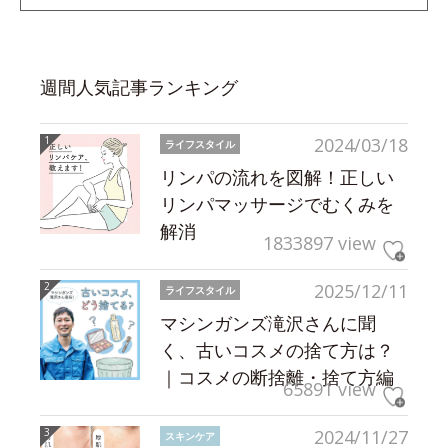
週間人気記事ランキング
2024/03/18
ライフスタイル
リンパの流れを図解！正しい
リンパマッサージでむくみを
解消
1833897 view
2025/12/11
ライフスタイル
マシンガンズ滝沢さんに聞
く、古いコスメの捨て方は？
｜コスメの断捨離・捨て方編
65891 view
2024/11/27
スキンケア