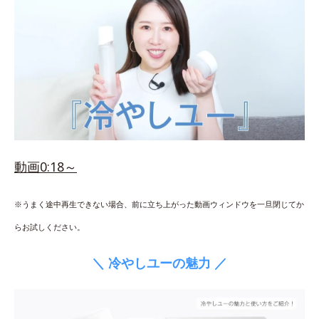
動画0:18～
※うまく途中再生できない場合、前に立ち上がった動画ウィンドウを一旦閉じてか
らお試しください。
＼ 冷やしユーの魅力 ／