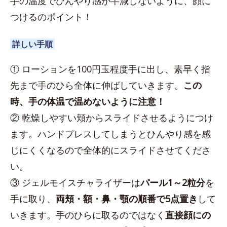
手の温度でひんやり感が半減しないように、顔に
つけるのポイント！
詳しい手順
① ローションを100円玉程度手に出し、素早く指
先まで手のひら全体に伸ばしていきます。
この
時、手の体温で温めないように注意！
② 乾燥しやすい頬からスライドさせるようにつけ
ます。ハンドプレスしてしまうとひんやり感を感
じにくくなるので全体的にスライドさせてくださ
い。
③ ジェルモイスチャライザーは
パール1～2粒分
を
手に取り、
両頬・額・鼻・顎の順番で5点置き
して
いきます。手のひらに取るのではなく
直接顔にの