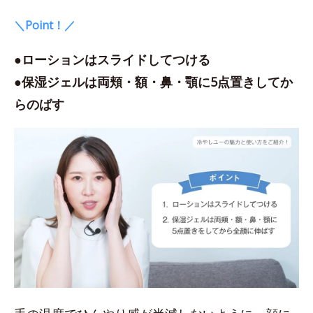
＼Point！／
●ローションはスライドしてつける
●保湿ジェルは両頬・額・鼻・顎に5点置きしてか
らのばす