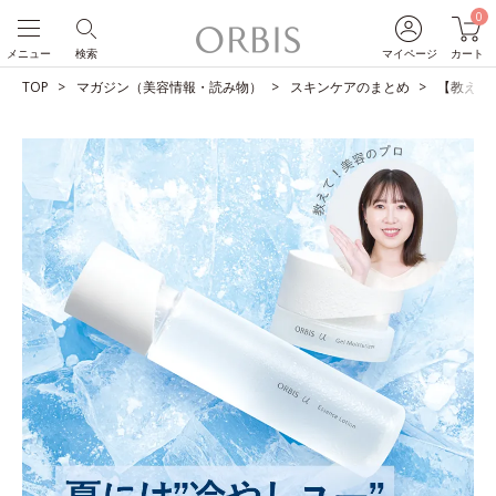
0
メニュー
検索
マイページ
カート
TOP
マガジン（美容情報・読み物）
スキンケアのまとめ
【教えて