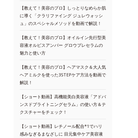
【教えて！美容のプロ】しっとりなめらか肌
に導く「クラリファイング ジュレウォッシ
ュ」のスペシャルメソッドを動画で解説！
【教えて！美容のプロ】オイルイン先行型美
容液オルビスアンバー グロウプレセラムの
魅力と使い方
【教えて！美容のプロ】ヘアマスク＆大人気
ヘアミルクを使った3STEPケア方法を動画で
解説！
【ショート動画】高機能美白美容液「アドバ
ンスドブライトニングセラム」の使い方＆テ
クスチャーをチェック！
【ショート動画】レチノール配合*1でハリ
感みなぎるまなざしに 目元集中ケア美容液