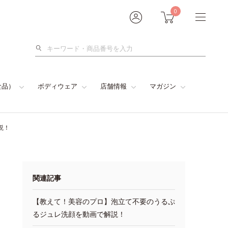
0
検
索
食品）
ボディウェア
店舗情報
マガジン
説！
関連記事
【教えて！美容のプロ】泡立て不要のうるぷ
るジュレ洗顔を動画で解説！