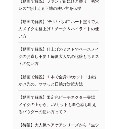
【動画で解説】ファンデ前にひと塗り！毛穴
レス*を叶える下地の使い方を伝授
【動画で解説】“テクいらず” ハート塗りで大
人メイクを格上げ！チーク＆ハイライトの使
い方
【動画で解説】仕上げのミストでベースメイ
クのお直し不要！毎夏大人気の化粧もちミス
トの使い方
【動画で解説】１本で全身UVカット！お出
かけ先の、ササっと日焼け対策方法
【動画で解説】限定色ピーチネクター登場！
メイクの上から、UVカットも血色感も叶え
るパウダーの使い方って？
【待望】大人気ヘアケアシリーズから「生ツ