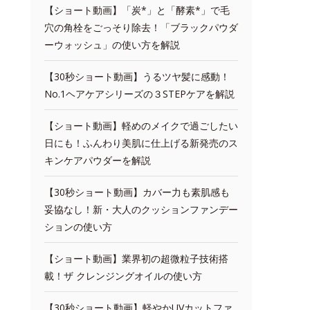
【ショート動画】「炭*」と「酵素*」で毛
穴の角栓をごっそり除去！「ブラックパウダ
ーウォッシュ」の使い方を解説
【30秒ショート動画】うるツヤ髪に感動！
No.1ヘアケアシリーズの３STEPケアを解説
【ショート動画】軽めのメイクで過ごしたい
日にも！ふんわり美肌に仕上げる新発売のス
キンケアパウダーを解説
【30秒ショート動画】カバー力も素肌感も
妥協なし！新・大人のクッションファンデー
ションの使い方
【ショート動画】業界初の超微粒子技術搭
載！ザ クレンジングオイルの使い方
【30秒ショート動画】軽やかUVカットファ