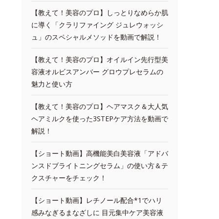
【教えて！美容のプロ】しっとりなめらか肌
に導く「クラリファイング ジュレウォッシ
ュ」のスペシャルメソッドを動画で解説！
【教えて！美容のプロ】オイルイン先行型美
容液オルビスアンバー グロウプレセラムの
魅力と使い方
【教えて！美容のプロ】ヘアマスク＆大人気
ヘアミルクを使った3STEPケア方法を動画で
解説！
【ショート動画】高機能美白美容液「アドバ
ンスドブライトニングセラム」の使い方＆テ
クスチャーをチェック！
【ショート動画】レチノール配合*1でハリ
感みなぎるまなざしに 目元集中ケア美容液