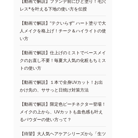
【動画で解説】ファンデ前にひと塗り！毛穴
レス*を叶える下地の使い方を伝授
【動画で解説】“テクいらず” ハート塗りで大
人メイクを格上げ！チーク＆ハイライトの使
い方
【動画で解説】仕上げのミストでベースメイ
クのお直し不要！毎夏大人気の化粧もちミス
トの使い方
【動画で解説】１本で全身UVカット！お出
かけ先の、ササっと日焼け対策方法
【動画で解説】限定色ピーチネクター登場！
メイクの上から、UVカットも血色感も叶え
るパウダーの使い方って？
【待望】大人気ヘアケアシリーズから「生ツ