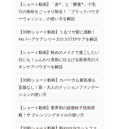
【ショート動画】「炭*」と「酵素*」で毛
穴の角栓をごっそり除去！「ブラックパウダ
ーウォッシュ」の使い方を解説
【30秒ショート動画】うるツヤ髪に感動！
No.1ヘアケアシリーズの３STEPケアを解説
【ショート動画】軽めのメイクで過ごしたい
日にも！ふんわり美肌に仕上げる新発売のス
キンケアパウダーを解説
【30秒ショート動画】カバー力も素肌感も
妥協なし！新・大人のクッションファンデー
ションの使い方
【ショート動画】業界初の超微粒子技術搭
載！ザ クレンジングオイルの使い方
【30秒ショート動画】軽やかUVカットファ