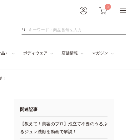
0
検
索
食品）
ボディウェア
店舗情報
マガジン
説！
関連記事
【教えて！美容のプロ】泡立て不要のうるぷ
るジュレ洗顔を動画で解説！