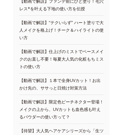
【動画で解説】ファンデ前にひと塗り！毛穴
レス*を叶える下地の使い方を伝授
【動画で解説】“テクいらず” ハート塗りで大
人メイクを格上げ！チーク＆ハイライトの使
い方
【動画で解説】仕上げのミストでベースメイ
クのお直し不要！毎夏大人気の化粧もちミス
トの使い方
【動画で解説】１本で全身UVカット！お出
かけ先の、ササっと日焼け対策方法
【動画で解説】限定色ピーチネクター登場！
メイクの上から、UVカットも血色感も叶え
るパウダーの使い方って？
【待望】大人気ヘアケアシリーズから「生ツ