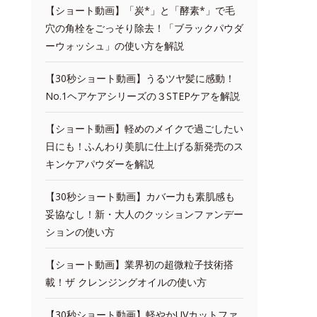
【ショート動画】「炭*」と「酵素*」で毛
穴の角栓をごっそり除去！「ブラックパウダ
ーウォッシュ」の使い方を解説
【30秒ショート動画】うるツヤ髪に感動！
No.1ヘアケアシリーズの３STEPケアを解説
【ショート動画】軽めのメイクで過ごしたい
日にも！ふんわり美肌に仕上げる新発売のス
キンケアパウダーを解説
【30秒ショート動画】カバー力も素肌感も
妥協なし！新・大人のクッションファンデー
ションの使い方
【ショート動画】業界初の超微粒子技術搭
載！ザ クレンジングオイルの使い方
【30秒ショート動画】軽やかUVカットファ