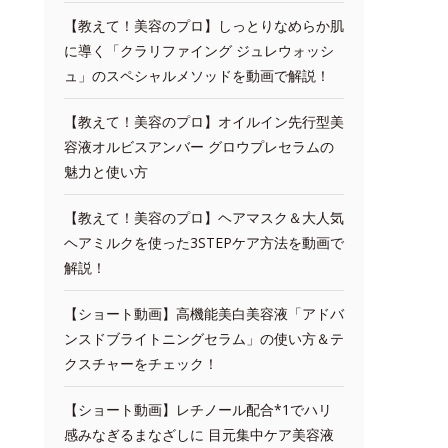
【教えて！美容のプロ】しっとりなめらか肌
に導く「クラリファイング ジュレウォッシ
ュ」のスペシャルメソッドを動画で解説！
【教えて！美容のプロ】オイルイン先行型美
容液オルビスアンバー グロウプレセラムの
魅力と使い方
【教えて！美容のプロ】ヘアマスク＆大人気
ヘアミルクを使った3STEPケア方法を動画で
解説！
【ショート動画】高機能美白美容液「アドバ
ンスドブライトニングセラム」の使い方＆テ
クスチャーをチェック！
【ショート動画】レチノール配合*1でハリ
感みなぎるまなざしに 目元集中ケア美容液