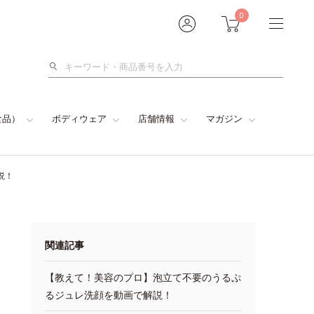
0
検
索
食品）
ボディウェア
店舗情報
マガジン
説！
関連記事
【教えて！美容のプロ】泡立て不要のうるぷ
るジュレ洗顔を動画で解説！