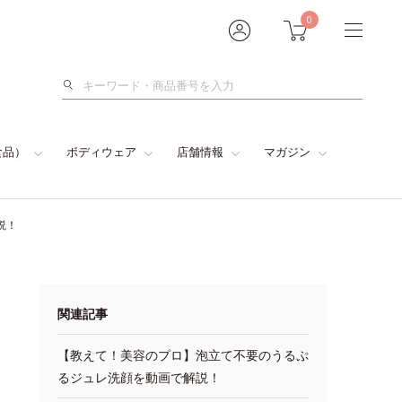
0
検
索
食品）
ボディウェア
店舗情報
マガジン
説！
関連記事
【教えて！美容のプロ】泡立て不要のうるぷ
るジュレ洗顔を動画で解説！