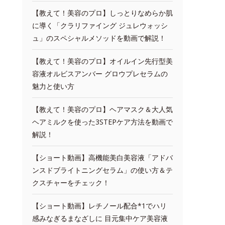
【教えて！美容のプロ】しっとりなめらか肌
に導く「クラリファイング ジュレウォッシ
ュ」のスペシャルメソッドを動画で解説！
【教えて！美容のプロ】オイルイン先行型美
容液オルビスアンバー グロウプレセラムの
魅力と使い方
【教えて！美容のプロ】ヘアマスク＆大人気
ヘアミルクを使った3STEPケア方法を動画で
解説！
【ショート動画】高機能美白美容液「アドバ
ンスドブライトニングセラム」の使い方＆テ
クスチャーをチェック！
【ショート動画】レチノール配合*1でハリ
感みなぎるまなざしに 目元集中ケア美容液