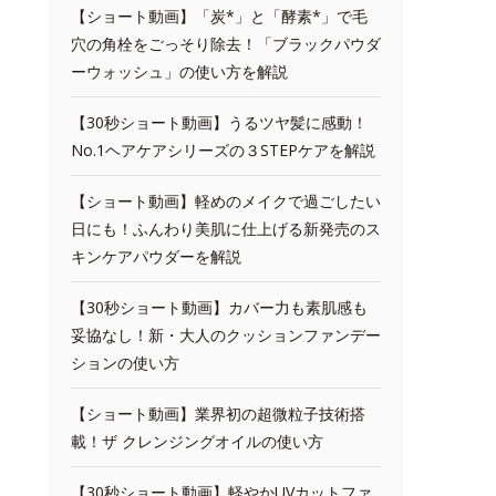
【ショート動画】「炭*」と「酵素*」で毛
穴の角栓をごっそり除去！「ブラックパウダ
ーウォッシュ」の使い方を解説
【30秒ショート動画】うるツヤ髪に感動！
No.1ヘアケアシリーズの３STEPケアを解説
【ショート動画】軽めのメイクで過ごしたい
日にも！ふんわり美肌に仕上げる新発売のス
キンケアパウダーを解説
【30秒ショート動画】カバー力も素肌感も
妥協なし！新・大人のクッションファンデー
ションの使い方
【ショート動画】業界初の超微粒子技術搭
載！ザ クレンジングオイルの使い方
【30秒ショート動画】軽やかUVカットファ