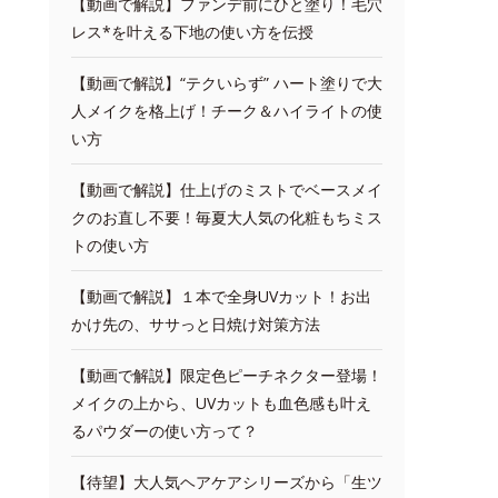
【動画で解説】ファンデ前にひと塗り！毛穴
レス*を叶える下地の使い方を伝授
【動画で解説】“テクいらず” ハート塗りで大
人メイクを格上げ！チーク＆ハイライトの使
い方
【動画で解説】仕上げのミストでベースメイ
クのお直し不要！毎夏大人気の化粧もちミス
トの使い方
【動画で解説】１本で全身UVカット！お出
かけ先の、ササっと日焼け対策方法
【動画で解説】限定色ピーチネクター登場！
メイクの上から、UVカットも血色感も叶え
るパウダーの使い方って？
【待望】大人気ヘアケアシリーズから「生ツ