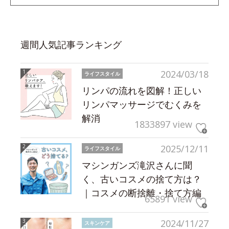
週間人気記事ランキング
2024/03/18
ライフスタイル
リンパの流れを図解！正しい
リンパマッサージでむくみを
解消
1833897 view
2025/12/11
ライフスタイル
マシンガンズ滝沢さんに聞
く、古いコスメの捨て方は？
｜コスメの断捨離・捨て方編
65891 view
2024/11/27
スキンケア