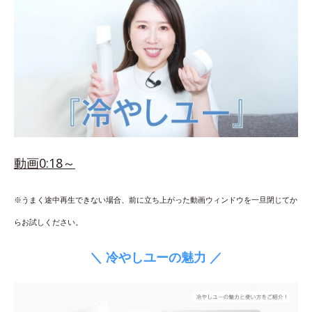
動画0:18～
※うまく途中再生できない場合、前に立ち上がった動画ウィンドウを一旦閉じてか
らお試しください。
＼ 冷やしユーの魅力 ／