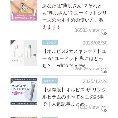
あなたは“薄肌さん”？それと
も“厚肌さん”？ユードットシリ
ーズのおすすめの使い方、教
えます！
36583 view
2023/08/30
スキンケア
【オルビス2大スキンケア】ユ
ー or ユードット 私にはどっ
ち？｜Editor’s view
226609 view
2025/12/24
スキンケア
【保存版】オルビス ザ リンク
ルセラムのすべてをこの記事
で｜人気記事まとめ
1033 view