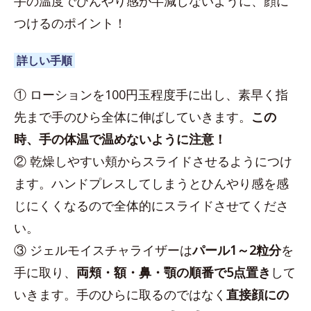
手の温度でひんやり感が半減しないように、顔に
つけるのポイント！
詳しい手順
① ローションを100円玉程度手に出し、素早く指
先まで手のひら全体に伸ばしていきます。
この
時、手の体温で温めないように注意！
② 乾燥しやすい頬からスライドさせるようにつけ
ます。ハンドプレスしてしまうとひんやり感を感
じにくくなるので全体的にスライドさせてくださ
い。
③ ジェルモイスチャライザーは
パール1～2粒分
を
手に取り、
両頬・額・鼻・顎の順番で5点置き
して
いきます。手のひらに取るのではなく
直接顔にの