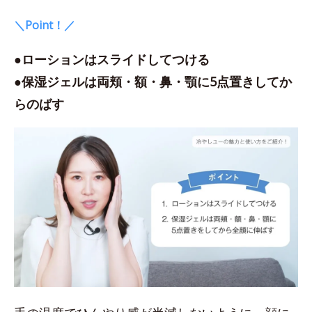
＼Point！／
●ローションはスライドしてつける
●保湿ジェルは両頬・額・鼻・顎に5点置きしてか
らのばす