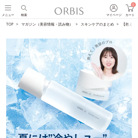
0
メニュー
検索
マイページ
カート
TOP
マガジン（美容情報・読み物）
スキンケアのまとめ
【教えて