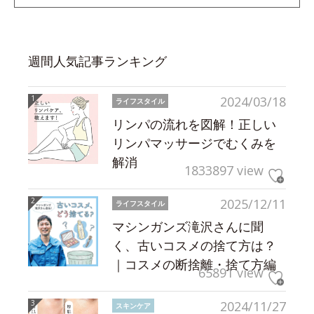
週間人気記事ランキング
2024/03/18
ライフスタイル
リンパの流れを図解！正しい
リンパマッサージでむくみを
解消
1833897 view
2025/12/11
ライフスタイル
マシンガンズ滝沢さんに聞
く、古いコスメの捨て方は？
｜コスメの断捨離・捨て方編
65891 view
2024/11/27
スキンケア