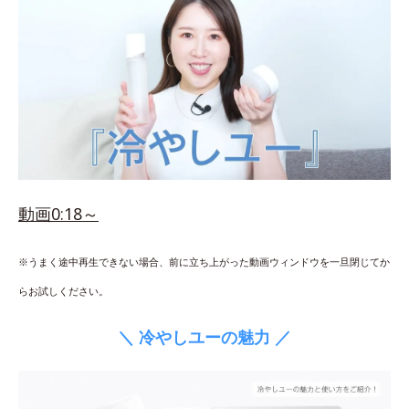
動画0:18～
※うまく途中再生できない場合、前に立ち上がった動画ウィンドウを一旦閉じてか
らお試しください。
＼ 冷やしユーの魅力 ／