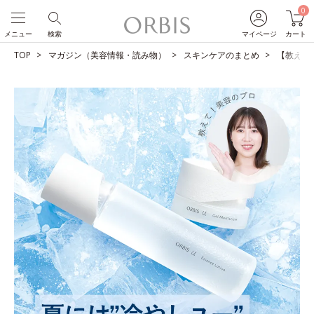
0
メニュー
検索
マイページ
カート
TOP
マガジン（美容情報・読み物）
スキンケアのまとめ
【教えて