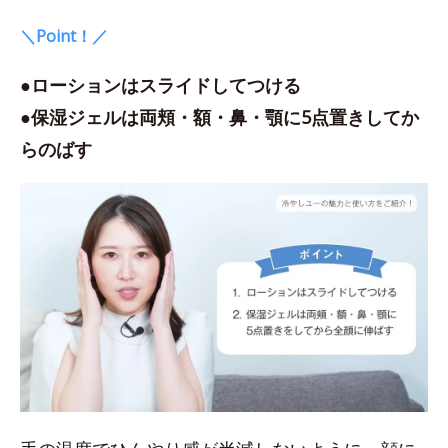
＼Point！／
●ローションはスライドしてつける
●保湿ジェルは両頬・額・鼻・顎に5点置きしてか
らのばす