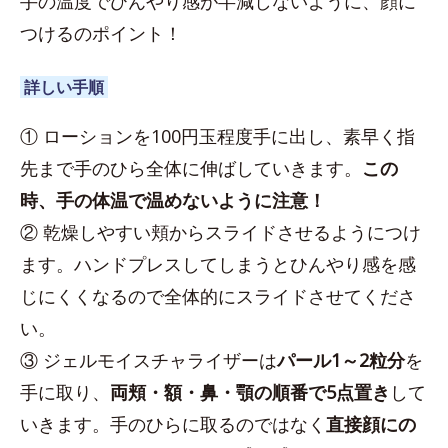
手の温度でひんやり感が半減しないように、顔に
つけるのポイント！
詳しい手順
① ローションを100円玉程度手に出し、素早く指
先まで手のひら全体に伸ばしていきます。
この
時、手の体温で温めないように注意！
② 乾燥しやすい頬からスライドさせるようにつけ
ます。ハンドプレスしてしまうとひんやり感を感
じにくくなるので全体的にスライドさせてくださ
い。
③ ジェルモイスチャライザーは
パール1～2粒分
を
手に取り、
両頬・額・鼻・顎の順番で5点置き
して
いきます。手のひらに取るのではなく
直接顔にの