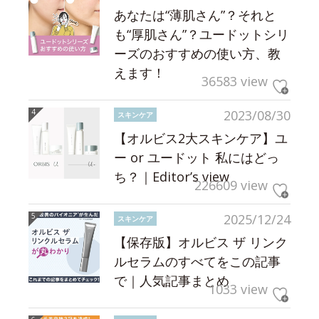
あなたは“薄肌さん”？それと
も“厚肌さん”？ユードットシリ
ーズのおすすめの使い方、教
えます！
36583 view
2023/08/30
スキンケア
【オルビス2大スキンケア】ユ
ー or ユードット 私にはどっ
ち？｜Editor’s view
226609 view
2025/12/24
スキンケア
【保存版】オルビス ザ リンク
ルセラムのすべてをこの記事
で｜人気記事まとめ
1033 view