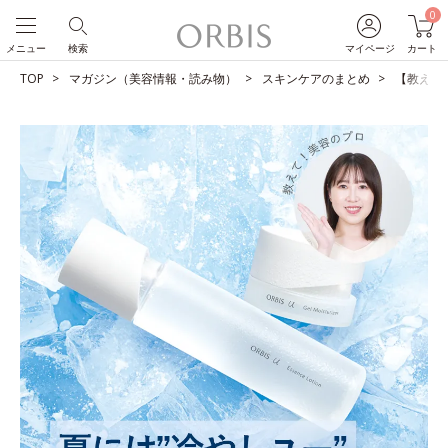
0
メニュー
検索
マイページ
カート
TOP
マガジン（美容情報・読み物）
スキンケアのまとめ
【教えて