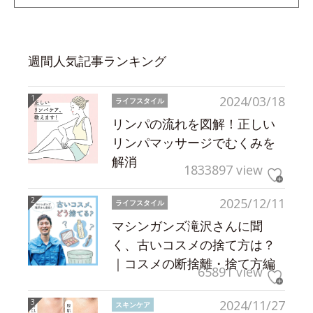
週間人気記事ランキング
2024/03/18
ライフスタイル
リンパの流れを図解！正しい
リンパマッサージでむくみを
解消
1833897 view
2025/12/11
ライフスタイル
マシンガンズ滝沢さんに聞
く、古いコスメの捨て方は？
｜コスメの断捨離・捨て方編
65891 view
2024/11/27
スキンケア