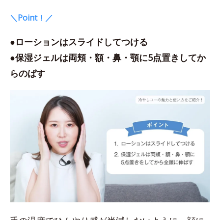
＼Point！／
●ローションはスライドしてつける
●保湿ジェルは両頬・額・鼻・顎に5点置きしてか
らのばす