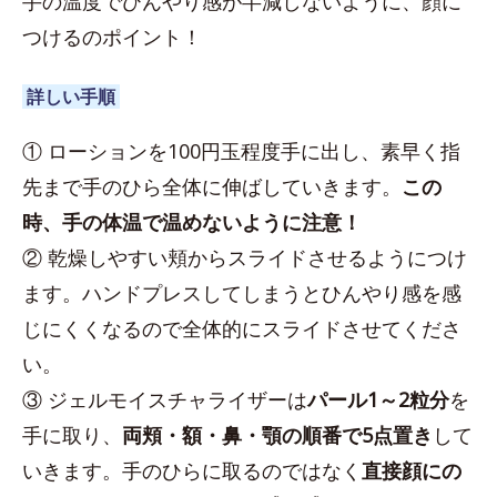
手の温度でひんやり感が半減しないように、顔に
つけるのポイント！
詳しい手順
① ローションを100円玉程度手に出し、素早く指
先まで手のひら全体に伸ばしていきます。
この
時、手の体温で温めないように注意！
② 乾燥しやすい頬からスライドさせるようにつけ
ます。ハンドプレスしてしまうとひんやり感を感
じにくくなるので全体的にスライドさせてくださ
い。
③ ジェルモイスチャライザーは
パール1～2粒分
を
手に取り、
両頬・額・鼻・顎の順番で5点置き
して
いきます。手のひらに取るのではなく
直接顔にの