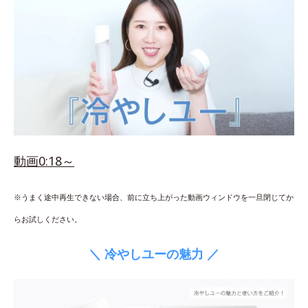
動画0:18～
※うまく途中再生できない場合、前に立ち上がった動画ウィンドウを一旦閉じてか
らお試しください。
＼ 冷やしユーの魅力 ／