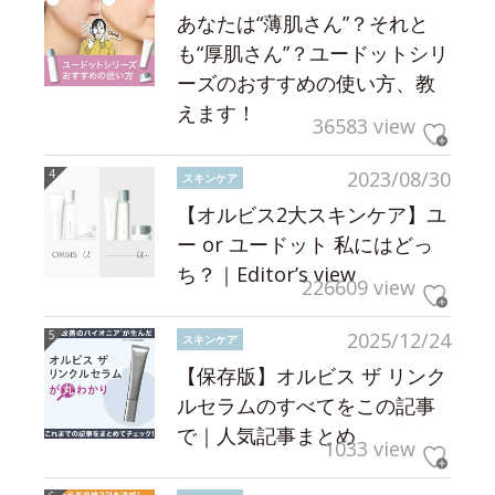
あなたは“薄肌さん”？それと
も“厚肌さん”？ユードットシリ
ーズのおすすめの使い方、教
えます！
36583 view
2023/08/30
スキンケア
【オルビス2大スキンケア】ユ
ー or ユードット 私にはどっ
ち？｜Editor’s view
226609 view
2025/12/24
スキンケア
【保存版】オルビス ザ リンク
ルセラムのすべてをこの記事
で｜人気記事まとめ
1033 view