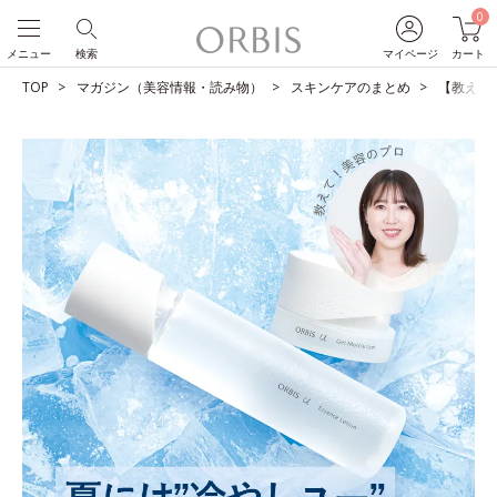
0
メニュー
検索
マイページ
カート
TOP
マガジン（美容情報・読み物）
スキンケアのまとめ
【教えて