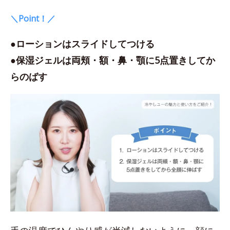
＼Point！／
●ローションはスライドしてつける
●保湿ジェルは両頬・額・鼻・顎に5点置きしてか
らのばす