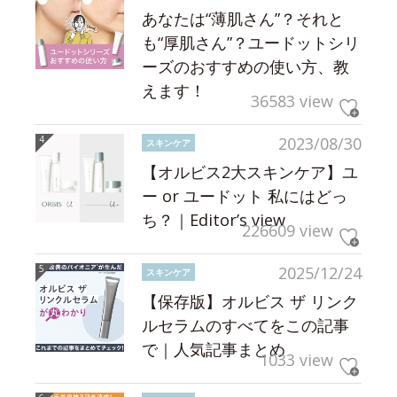
あなたは“薄肌さん”？それと
も“厚肌さん”？ユードットシリ
ーズのおすすめの使い方、教
えます！
36583 view
2023/08/30
スキンケア
【オルビス2大スキンケア】ユ
ー or ユードット 私にはどっ
ち？｜Editor’s view
226609 view
2025/12/24
スキンケア
【保存版】オルビス ザ リンク
ルセラムのすべてをこの記事
で｜人気記事まとめ
1033 view