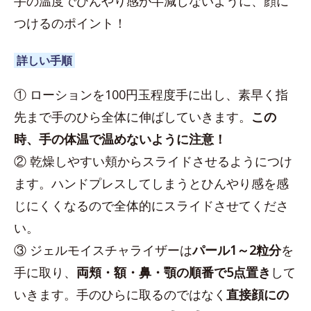
手の温度でひんやり感が半減しないように、顔に
つけるのポイント！
詳しい手順
① ローションを100円玉程度手に出し、素早く指
先まで手のひら全体に伸ばしていきます。
この
時、手の体温で温めないように注意！
② 乾燥しやすい頬からスライドさせるようにつけ
ます。ハンドプレスしてしまうとひんやり感を感
じにくくなるので全体的にスライドさせてくださ
い。
③ ジェルモイスチャライザーは
パール1～2粒分
を
手に取り、
両頬・額・鼻・顎の順番で5点置き
して
いきます。手のひらに取るのではなく
直接顔にの