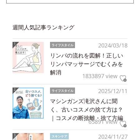
週間人気記事ランキング
2024/03/18
ライフスタイル
リンパの流れを図解！正しい
リンパマッサージでむくみを
解消
1833897 view
2025/12/11
ライフスタイル
マシンガンズ滝沢さんに聞
く、古いコスメの捨て方は？
｜コスメの断捨離・捨て方編
65891 view
2024/11/27
スキンケア