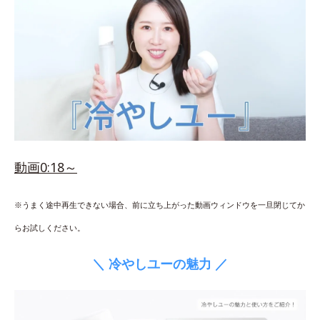
動画0:18～
※うまく途中再生できない場合、前に立ち上がった動画ウィンドウを一旦閉じてか
らお試しください。
＼ 冷やしユーの魅力 ／