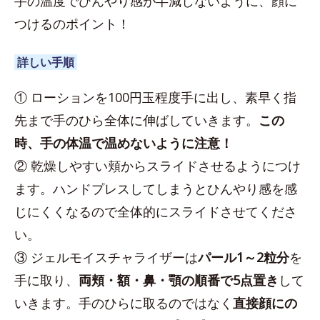
手の温度でひんやり感が半減しないように、顔に
つけるのポイント！
詳しい手順
① ローションを100円玉程度手に出し、素早く指
先まで手のひら全体に伸ばしていきます。
この
時、手の体温で温めないように注意！
② 乾燥しやすい頬からスライドさせるようにつけ
ます。ハンドプレスしてしまうとひんやり感を感
じにくくなるので全体的にスライドさせてくださ
い。
③ ジェルモイスチャライザーは
パール1～2粒分
を
手に取り、
両頬・額・鼻・顎の順番で5点置き
して
いきます。手のひらに取るのではなく
直接顔にの