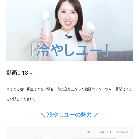
動画0:18～
※うまく途中再生できない場合、前に立ち上がった動画ウィンドウを一旦閉じてか
らお試しください。
＼ 冷やしユーの魅力 ／