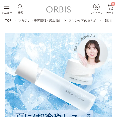
0
メニュー
検索
マイページ
カート
TOP
マガジン（美容情報・読み物）
スキンケアのまとめ
【教えて