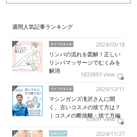
週間人気記事ランキング
2024/03/18
ライフスタイル
リンパの流れを図解！正しい
リンパマッサージでむくみを
解消
1833897 view
2025/12/11
ライフスタイル
マシンガンズ滝沢さんに聞
く、古いコスメの捨て方は？
｜コスメの断捨離・捨て方編
65891 view
2024/11/27
スキンケア