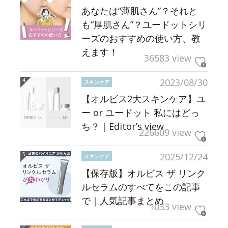
あなたは“薄肌さん”？それと
も“厚肌さん”？ユードットシリ
ーズのおすすめの使い方、教
えます！
36583 view
2023/08/30
スキンケア
【オルビス2大スキンケア】ユ
ー or ユードット 私にはどっ
ち？｜Editor’s view
226609 view
2025/12/24
スキンケア
【保存版】オルビス ザ リンク
ルセラムのすべてをこの記事
で｜人気記事まとめ
1033 view