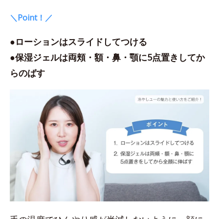
＼Point！／
●ローションはスライドしてつける
●保湿ジェルは両頬・額・鼻・顎に5点置きしてか
らのばす