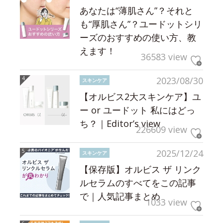
あなたは“薄肌さん”？それと
も“厚肌さん”？ユードットシリ
ーズのおすすめの使い方、教
えます！
36583 view
2023/08/30
スキンケア
【オルビス2大スキンケア】ユ
ー or ユードット 私にはどっ
ち？｜Editor’s view
226609 view
2025/12/24
スキンケア
【保存版】オルビス ザ リンク
ルセラムのすべてをこの記事
で｜人気記事まとめ
1033 view