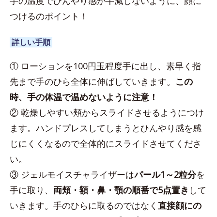
手の温度でひんやり感が半減しないように、顔に
つけるのポイント！
詳しい手順
① ローションを100円玉程度手に出し、素早く指
先まで手のひら全体に伸ばしていきます。
この
時、手の体温で温めないように注意！
② 乾燥しやすい頬からスライドさせるようにつけ
ます。ハンドプレスしてしまうとひんやり感を感
じにくくなるので全体的にスライドさせてくださ
い。
③ ジェルモイスチャライザーは
パール1～2粒分
を
手に取り、
両頬・額・鼻・顎の順番で5点置き
して
いきます。手のひらに取るのではなく
直接顔にの