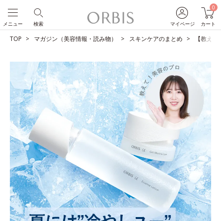
0
メニュー
検索
マイページ
カート
TOP
マガジン（美容情報・読み物）
スキンケアのまとめ
【教えて