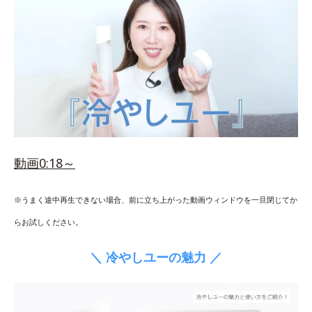
動画0:18～
※うまく途中再生できない場合、前に立ち上がった動画ウィンドウを一旦閉じてか
らお試しください。
＼ 冷やしユーの魅力 ／