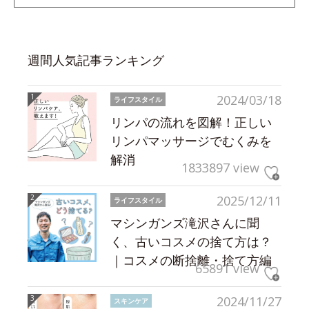
週間人気記事ランキング
2024/03/18
ライフスタイル
リンパの流れを図解！正しい
リンパマッサージでむくみを
解消
1833897 view
2025/12/11
ライフスタイル
マシンガンズ滝沢さんに聞
く、古いコスメの捨て方は？
｜コスメの断捨離・捨て方編
65891 view
2024/11/27
スキンケア