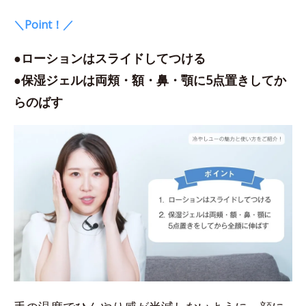
＼Point！／
●ローションはスライドしてつける
●保湿ジェルは両頬・額・鼻・顎に5点置きしてか
らのばす