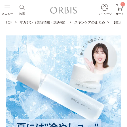
0
メニュー
検索
マイページ
カート
TOP
マガジン（美容情報・読み物）
スキンケアのまとめ
【教えて