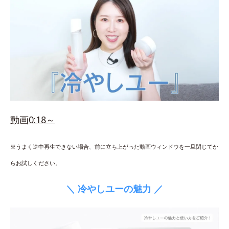
動画0:18～
※うまく途中再生できない場合、前に立ち上がった動画ウィンドウを一旦閉じてか
らお試しください。
＼ 冷やしユーの魅力 ／