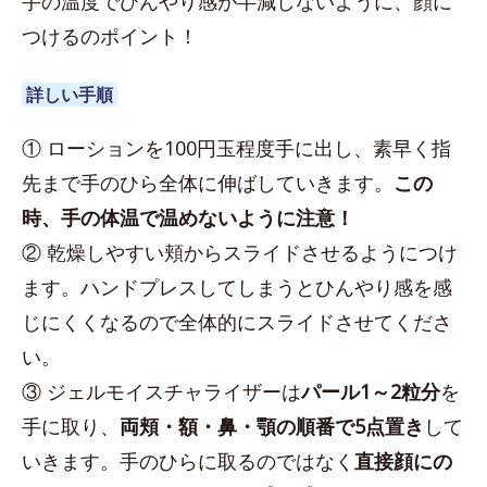
手の温度でひんやり感が半減しないように、顔に
つけるのポイント！
詳しい手順
① ローションを100円玉程度手に出し、素早く指
先まで手のひら全体に伸ばしていきます。
この
時、手の体温で温めないように注意！
② 乾燥しやすい頬からスライドさせるようにつけ
ます。ハンドプレスしてしまうとひんやり感を感
じにくくなるので全体的にスライドさせてくださ
い。
③ ジェルモイスチャライザーは
パール1～2粒分
を
手に取り、
両頬・額・鼻・顎の順番で5点置き
して
いきます。手のひらに取るのではなく
直接顔にの