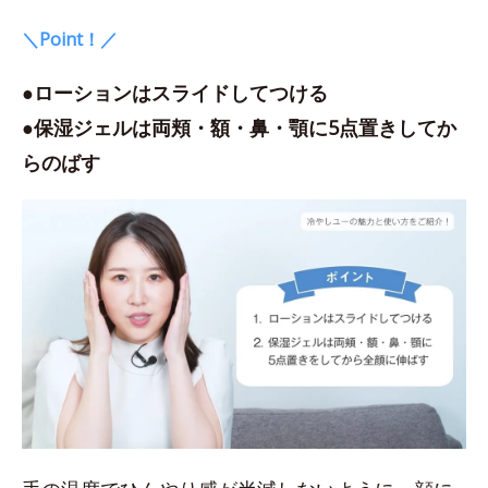
＼Point！／
●ローションはスライドしてつける
●保湿ジェルは両頬・額・鼻・顎に5点置きしてか
らのばす