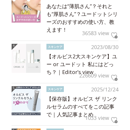
あなたは“薄肌さん”？それと
も“厚肌さん”？ユードットシリ
ーズのおすすめの使い方、教
えます！
36583 view
2023/08/30
スキンケア
【オルビス2大スキンケア】ユ
ー or ユードット 私にはどっ
ち？｜Editor’s view
226609 view
2025/12/24
スキンケア
【保存版】オルビス ザ リンク
ルセラムのすべてをこの記事
で｜人気記事まとめ
1033 view