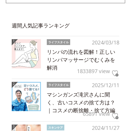
週間人気記事ランキング
2024/03/18
ライフスタイル
リンパの流れを図解！正しい
リンパマッサージでむくみを
解消
1833897 view
2025/12/11
ライフスタイル
マシンガンズ滝沢さんに聞
く、古いコスメの捨て方は？
｜コスメの断捨離・捨て方編
65891 view
2024/11/27
スキンケア