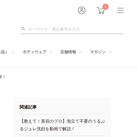
0
検
索
食品）
ボディウェア
店舗情報
マガジン
説！
関連記事
【教えて！美容のプロ】泡立て不要のうるぷ
るジュレ洗顔を動画で解説！