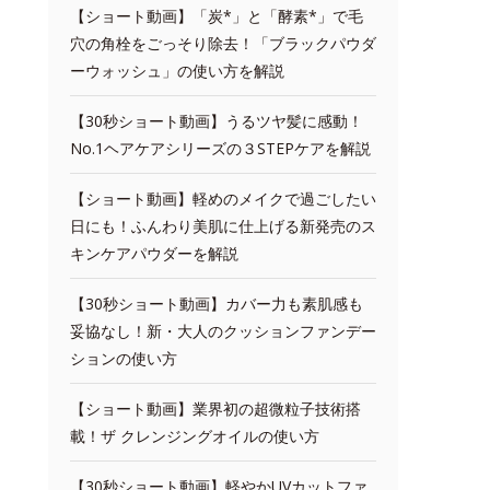
【ショート動画】「炭*」と「酵素*」で毛
穴の角栓をごっそり除去！「ブラックパウダ
ーウォッシュ」の使い方を解説
【30秒ショート動画】うるツヤ髪に感動！
No.1ヘアケアシリーズの３STEPケアを解説
【ショート動画】軽めのメイクで過ごしたい
日にも！ふんわり美肌に仕上げる新発売のス
キンケアパウダーを解説
【30秒ショート動画】カバー力も素肌感も
妥協なし！新・大人のクッションファンデー
ションの使い方
【ショート動画】業界初の超微粒子技術搭
載！ザ クレンジングオイルの使い方
【30秒ショート動画】軽やかUVカットファ