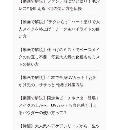
【動画で解説】ファンデ前にひと塗り！毛穴
レス*を叶える下地の使い方を伝授
【動画で解説】“テクいらず” ハート塗りで大
人メイクを格上げ！チーク＆ハイライトの使
い方
【動画で解説】仕上げのミストでベースメイ
クのお直し不要！毎夏大人気の化粧もちミス
トの使い方
【動画で解説】１本で全身UVカット！お出
かけ先の、ササっと日焼け対策方法
【動画で解説】限定色ピーチネクター登場！
メイクの上から、UVカットも血色感も叶え
るパウダーの使い方って？
【待望】大人気ヘアケアシリーズから「生ツ