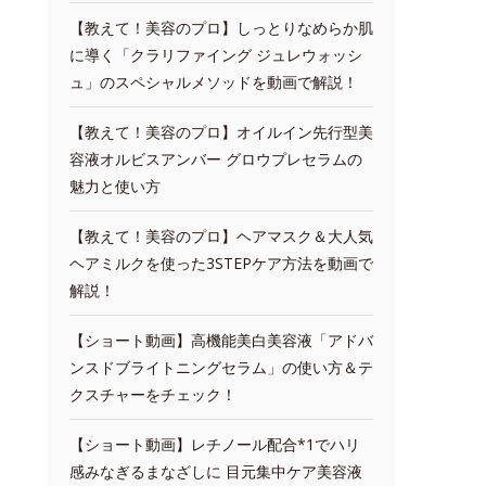
【教えて！美容のプロ】しっとりなめらか肌
に導く「クラリファイング ジュレウォッシ
ュ」のスペシャルメソッドを動画で解説！
【教えて！美容のプロ】オイルイン先行型美
容液オルビスアンバー グロウプレセラムの
魅力と使い方
【教えて！美容のプロ】ヘアマスク＆大人気
ヘアミルクを使った3STEPケア方法を動画で
解説！
【ショート動画】高機能美白美容液「アドバ
ンスドブライトニングセラム」の使い方＆テ
クスチャーをチェック！
【ショート動画】レチノール配合*1でハリ
感みなぎるまなざしに 目元集中ケア美容液