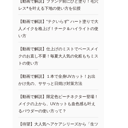
【動画で解説】ファンデ前にひと塗り！毛穴
レス*を叶える下地の使い方を伝授
【動画で解説】“テクいらず” ハート塗りで大
人メイクを格上げ！チーク＆ハイライトの使
い方
【動画で解説】仕上げのミストでベースメイ
クのお直し不要！毎夏大人気の化粧もちミス
トの使い方
【動画で解説】１本で全身UVカット！お出
かけ先の、ササっと日焼け対策方法
【動画で解説】限定色ピーチネクター登場！
メイクの上から、UVカットも血色感も叶え
るパウダーの使い方って？
【待望】大人気ヘアケアシリーズから「生ツ