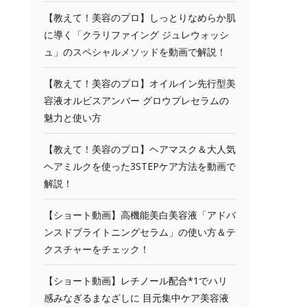
【教えて！美容のプロ】しっとりなめらか肌
に導く「クラリファイング ジュレウォッシ
ュ」のスペシャルメソッドを動画で解説！
【教えて！美容のプロ】オイルイン先行型美
容液オルビスアンバー グロウプレセラムの
魅力と使い方
【教えて！美容のプロ】ヘアマスク＆大人気
ヘアミルクを使った3STEPケア方法を動画で
解説！
【ショート動画】高機能美白美容液「アドバ
ンスドブライトニングセラム」の使い方＆テ
クスチャーをチェック！
【ショート動画】レチノール配合*1でハリ
感みなぎるまなざしに 目元集中ケア美容液