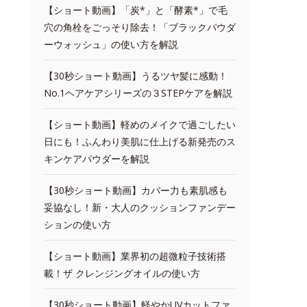
【ショート動画】「炭*」と「酵素*」で毛
穴の角栓をごっそり除去！「ブラックパウダ
ーウォッシュ」の使い方を解説
【30秒ショート動画】うるツヤ髪に感動！
No.1ヘアケアシリーズの３STEPケアを解説
【ショート動画】軽めのメイクで過ごしたい
日にも！ふんわり美肌に仕上げる新発売のス
キンケアパウダーを解説
【30秒ショート動画】カバー力も素肌感も
妥協なし！新・大人のクッションファンデー
ションの使い方
【ショート動画】業界初の超微粒子技術搭
載！ザ クレンジングオイルの使い方
【30秒ショート動画】軽やかUVカットファ