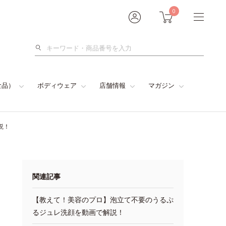
0
検
索
食品）
ボディウェア
店舗情報
マガジン
説！
関連記事
【教えて！美容のプロ】泡立て不要のうるぷ
るジュレ洗顔を動画で解説！