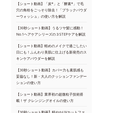
【ショート動画】「炭*」と「酵素*」で毛
穴の角栓をごっそり除去！「ブラックパウダ
ーウォッシュ」の使い方を解説
【30秒ショート動画】うるツヤ髪に感動！
No.1ヘアケアシリーズの３STEPケアを解説
【ショート動画】軽めのメイクで過ごしたい
日にも！ふんわり美肌に仕上げる新発売のス
キンケアパウダーを解説
【30秒ショート動画】カバー力も素肌感も
妥協なし！新・大人のクッションファンデー
ションの使い方
【ショート動画】業界初の超微粒子技術搭
載！ザ クレンジングオイルの使い方
【30秒ショート動画】軽やかUVカットファ