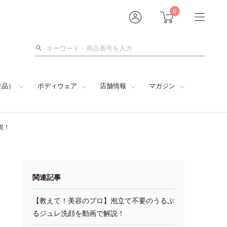
0
検
索
食品）
ボディウェア
店舗情報
マガジン
説！
関連記事
【教えて！美容のプロ】泡立て不要のうるぷ
るジュレ洗顔を動画で解説！