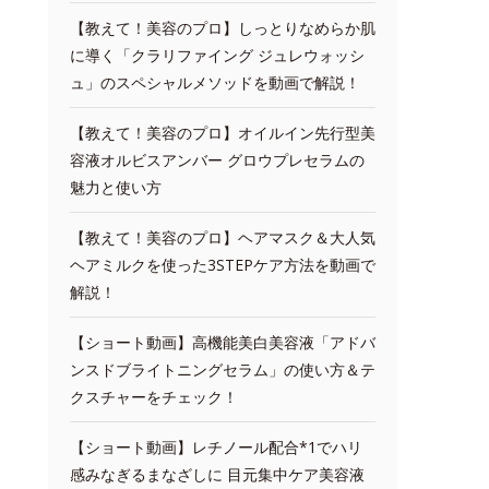
【教えて！美容のプロ】しっとりなめらか肌
に導く「クラリファイング ジュレウォッシ
ュ」のスペシャルメソッドを動画で解説！
【教えて！美容のプロ】オイルイン先行型美
容液オルビスアンバー グロウプレセラムの
魅力と使い方
【教えて！美容のプロ】ヘアマスク＆大人気
ヘアミルクを使った3STEPケア方法を動画で
解説！
【ショート動画】高機能美白美容液「アドバ
ンスドブライトニングセラム」の使い方＆テ
クスチャーをチェック！
【ショート動画】レチノール配合*1でハリ
感みなぎるまなざしに 目元集中ケア美容液