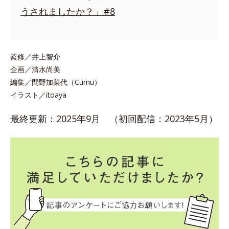
うされましたか？」#8
監修／井上智介
企画／清水尚美
編集／間野加菜代（Cumu）
イラスト／itoaya
最終更新：2025年9月 （初回配信：2023年5月）