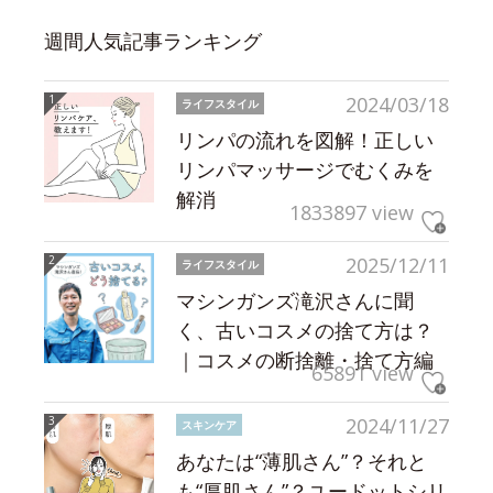
週間人気記事ランキング
2024/03/18
ライフスタイル
リンパの流れを図解！正しい
リンパマッサージでむくみを
解消
1833897 view
2025/12/11
ライフスタイル
マシンガンズ滝沢さんに聞
く、古いコスメの捨て方は？
｜コスメの断捨離・捨て方編
65891 view
2024/11/27
スキンケア
あなたは“薄肌さん”？それと
も“厚肌さん”？ユードットシリ