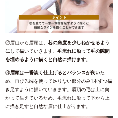
②眉山から眉頭は、
芯の角度を少しねかせるよう
に
して描いていきます。
毛流れに沿って毛の隙間
を埋めるように描くと自然に描けます
。
③
眉頭は一番淡く仕上げるとバランスが良い
た
め、再び先端を使って足りない部分のみ1本ずつ描
き足すように描いていきます。眉頭の毛は上に向
かって生えているため、毛流れに沿って下から上
に描き足すと自然な眉に仕上がります。