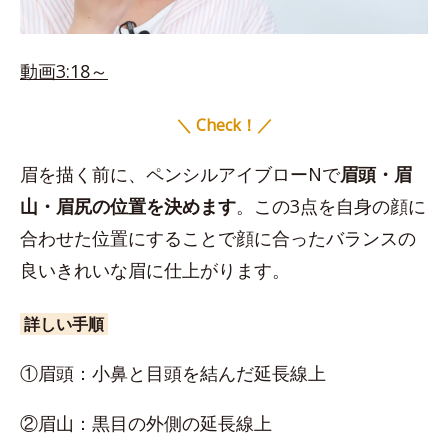
動画3:18～
＼ Check！／
眉を描く前に、ペンシルアイブローNで
眉頭・眉
山・眉尻の位置を決めます
。この3点を自身の顔に
合わせた位置にすることで顔に合ったバランスの
良いきれいな眉に仕上がります。
詳しい手順
①眉頭：小鼻と目頭を結んだ延長線上
②眉山：黒目の外側の延長線上