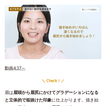
動画4:37～
＼ Check！／
眉は
眉頭から眉尻にかけてグラデーションになる
と立体的で垢抜けた印象
に仕上がります。描き始