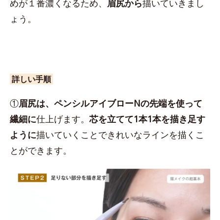
めが１番濃くなるため、
眉尻から
描いていきまし
ょう。
詳しい手順
①
眉尻は、ペンシルアイブローNの先端を使って
繊細に
仕上げます。
芯を立てて1本1本を描き足す
ように
描いていくことできれいなラインを描くこ
とができます。