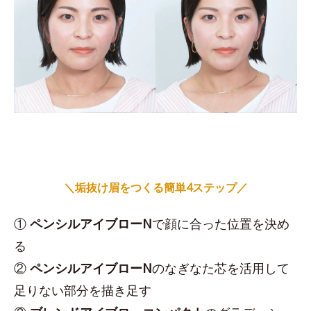
＼垢抜け眉をつくる簡単4ステップ／
①
ペンシルアイブローN
で顔に合った位置を決め
る
②
ペンシルアイブローN
のなぎなた芯を活用して
足りない部分を描き足す