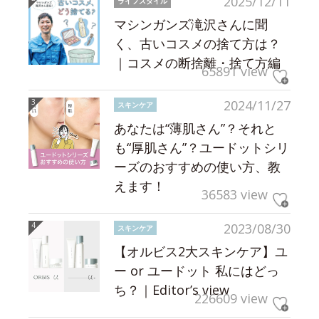
2025/12/11
ライフスタイル
マシンガンズ滝沢さんに聞
く、古いコスメの捨て方は？
｜コスメの断捨離・捨て方編
65891 view
2024/11/27
スキンケア
あなたは“薄肌さん”？それと
も“厚肌さん”？ユードットシリ
ーズのおすすめの使い方、教
えます！
36583 view
2023/08/30
スキンケア
【オルビス2大スキンケア】ユ
ー or ユードット 私にはどっ
ち？｜Editor’s view
226609 view