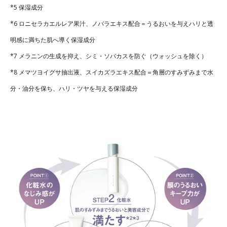
*5 保湿成分
*6 ロニセラカエルレア果汁、ノバラエキス配合＝うるおいを与えハリと透
明感に満ちた肌へ導く保湿成分
*7 メラニンの生成を抑え、シミ・ソバカスを防ぐ（ウォッシュを除く）
*8 メマツヨイグサ抽出液、スイカズラエキス配合＝角層のすみずみまで水
分・油分を保ち、ハリ・ツヤを与える保湿成分