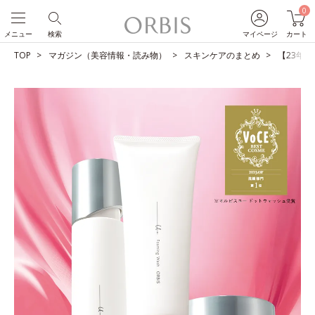
0
メニュー
検索
マイページ
カート
TOP
マガジン（美容情報・読み物）
スキンケアのまとめ
【23年