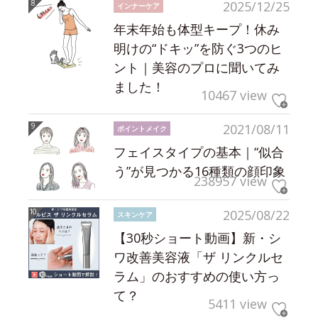
2025/12/25
インナーケア
年末年始も体型キープ！休み
明けの“ドキッ”を防ぐ3つのヒ
ント｜美容のプロに聞いてみ
ました！
10467 view
2021/08/11
ポイントメイク
フェイスタイプの基本｜“似合
う”が見つかる16種類の顔印象
238957 view
2025/08/22
スキンケア
【30秒ショート動画】新・シ
ワ改善美容液「ザ リンクルセ
ラム」のおすすめの使い方っ
て？
5411 view