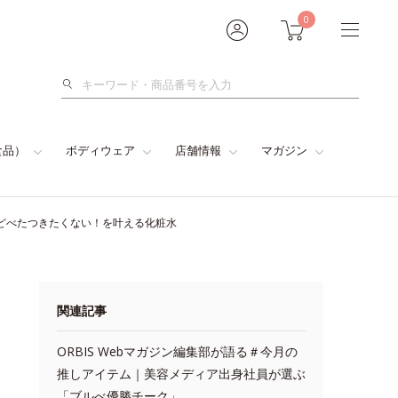
0
検
索
食品）
ボディウェア
店舗情報
マガジン
けどべたつきたくない！を叶える化粧水
関連記事
ORBIS Webマガジン編集部が語る＃今月の
推しアイテム｜美容メディア出身社員が選ぶ
「ブルべ優勝チーク」