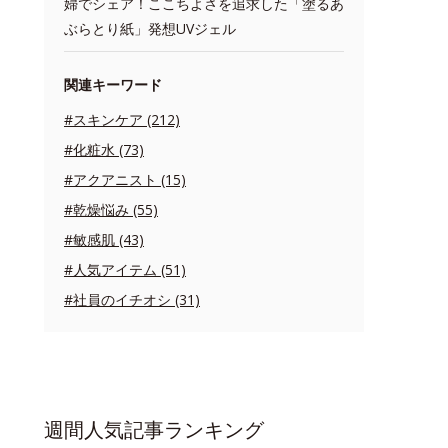
婦でシェア！ここちよさを追求した「塗るあ
ぶらとり紙」発想UVジェル
関連キーワード
#スキンケア (212)
#化粧水 (73)
#アクアニスト (15)
#乾燥悩み (55)
#敏感肌 (43)
#人気アイテム (51)
#社員のイチオシ (31)
週間人気記事ランキング