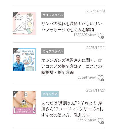
2024/03/18
ライフスタイル
リンパの流れを図解！正しいリン
パマッサージでむくみを解消
1833897 view
2025/12/11
ライフスタイル
マシンガンズ滝沢さんに聞く、古
いコスメの捨て方は？｜コスメの
断捨離・捨て方編
65891 view
2024/11/27
スキンケア
あなたは“薄肌さん”？それとも“厚
肌さん”？ユードットシリーズのお
すすめの使い方、教えます！
36583 view