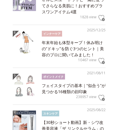
てさらなる美肌に！おすすめプラ
スワンアイテム4選
1828 view
2025/12/25
インナーケア
年末年始も体型キープ！休み明け
の“ドキッ”を防ぐ3つのヒント｜美
容のプロに聞いてみました！
10467 view
2021/08/11
ポイントメイク
フェイスタイプの基本｜“似合う”が
見つかる16種類の顔印象
238957 view
2025/08/22
スキンケア
【30秒ショート動画】新・シワ改
善美容液「ザ リンクルセラム」の