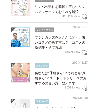
リンパの流れを図解！正しいリン
パマッサージでむくみを解消
1833897 view
2025/12/11
ライフスタイル
マシンガンズ滝沢さんに聞く、古
いコスメの捨て方は？｜コスメの
断捨離・捨て方編
65891 view
2024/11/27
スキンケア
あなたは“薄肌さん”？それとも“厚
肌さん”？ユードットシリーズのお
すすめの使い方、教えます！
36583 view
2023/08/30
スキンケア