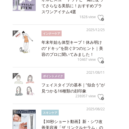
てさらなる美肌に！おすすめプラ
スワンアイテム4選
1828 view
2025/12/25
インナーケア
年末年始も体型キープ！休み明け
の“ドキッ”を防ぐ3つのヒント｜美
容のプロに聞いてみました！
10467 view
2021/08/11
ポイントメイク
フェイスタイプの基本｜“似合う”が
見つかる16種類の顔印象
238957 view
2025/08/22
スキンケア
【30秒ショート動画】新・シワ改
善美容液「ザ リンクルセラム」の