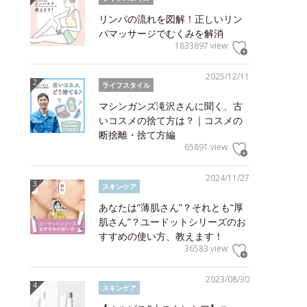
リンパの流れを図解！正しいリン
パマッサージでむくみを解消
1833897 view
2025/12/11
ライフスタイル
マシンガンズ滝沢さんに聞く、古
いコスメの捨て方は？｜コスメの
断捨離・捨て方編
65891 view
2024/11/27
スキンケア
あなたは“薄肌さん”？それとも“厚
肌さん”？ユードットシリーズのお
すすめの使い方、教えます！
36583 view
2023/08/30
スキンケア