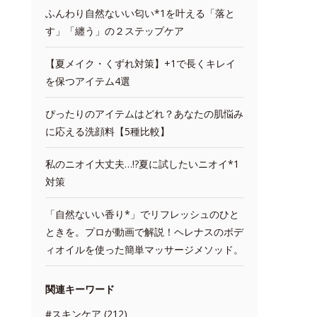
ふんわり自然ないい匂い*1を叶える「落と
す」「纏う」の２ステップケア
【夏メイク・くずれ対策】+1で長くキレイ
を保つアイテム4選
ぴったりのアイテムはどれ？あなたの肌悩み
に応える洗顔料【5種比較】
私のニオイ大丈夫…!?夏に試したいニオイ*1
対策
「自然ないい香り*」でリフレッシュのひと
ときを。プロが動画で解説！ヘレナスのボデ
ィオイルを使った簡単マッサージメソッド。
関連キーワード
#スキンケア (212)