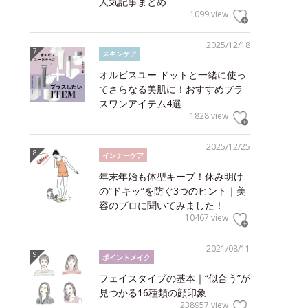
人気記事まとめ
1099 view
2025/12/18
スキンケア
オルビスユー ドットと一緒に使っ
てさらなる美肌に！おすすめプラ
スワンアイテム4選
1828 view
2025/12/25
インナーケア
年末年始も体型キープ！休み明け
の“ドキッ”を防ぐ3つのヒント｜美
容のプロに聞いてみました！
10467 view
2021/08/11
ポイントメイク
フェイスタイプの基本｜“似合う”が
見つかる16種類の顔印象
238957 view