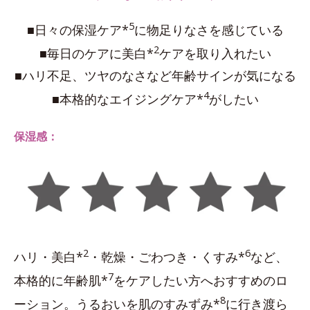
5
■日々の保湿ケア*
に物足りなさを感じている
2
■毎日のケアに美白*
ケアを取り入れたい
■ハリ不足、ツヤのなさなど年齢サインが気になる
4
■本格的なエイジングケア*
がしたい
保湿感：
2
6
ハリ・美白*
・乾燥・ごわつき・くすみ*
など、
7
本格的に年齢肌*
をケアしたい方へおすすめのロ
8
ーション。うるおいを肌のすみずみ*
に行き渡ら