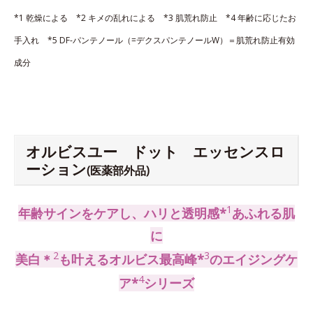
*1 乾燥による *2 キメの乱れによる *3 肌荒れ防止 *4 年齢に応じたお
手入れ *5 DF-パンテノール（=デクスパンテノールW）＝肌荒れ防止有効
成分
オルビスユー ドット エッセンスロ
ーション
(医薬部外品)
1
年齢サインをケアし、ハリと透明感*
あふれる肌
に
2
3
美白＊
も叶えるオルビス最高峰*
のエイジングケ
4
ア*
シリーズ