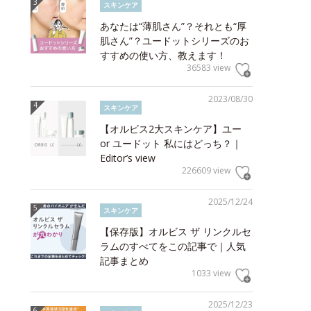
スキンケア
あなたは“薄肌さん”？それとも“厚
肌さん”？ユードットシリーズのお
すすめの使い方、教えます！
36583 view
2023/08/30
スキンケア
【オルビス2大スキンケア】ユー
or ユードット 私にはどっち？｜
Editor’s view
226609 view
2025/12/24
スキンケア
【保存版】オルビス ザ リンクルセ
ラムのすべてをこの記事で｜人気
記事まとめ
1033 view
2025/12/23