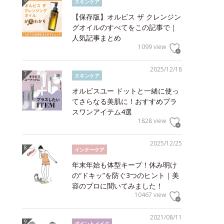
スキンケア
【保存版】オルビス ザ クレンジン
グオイルのすべてをこの記事で｜
人気記事まとめ
1099 view
2025/12/18
スキンケア
オルビスユー ドットと一緒に使っ
てさらなる美肌に！おすすめプラ
スワンアイテム4選
1828 view
2025/12/25
インナーケア
年末年始も体型キープ！休み明け
の“ドキッ”を防ぐ3つのヒント｜美
容のプロに聞いてみました！
10467 view
2021/08/11
ポイントメイク