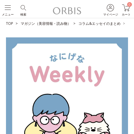
0
メニュー
検索
マイページ
カート
TOP
マガジン（美容情報・読み物）
コラム&エッセイのまとめ
青色