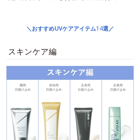
space
14
＼おすすめUVケアアイテム
選／
スキンケア編