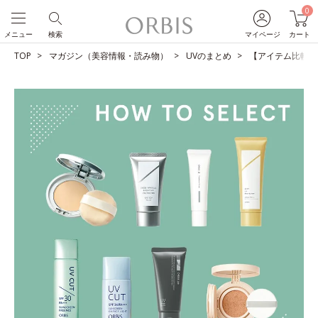
0
メニュー
検索
マイページ
カート
TOP
マガジン（美容情報・読み物）
UVのまとめ
【アイテム比較】