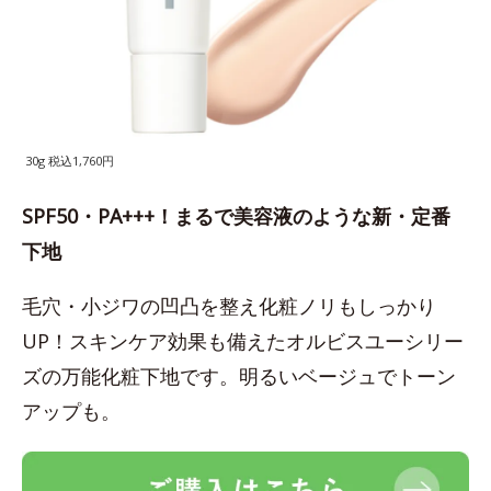
30g 税込1,760円
SPF50・PA+++！まるで美容液のような新・定番
下地
毛穴・小ジワの凹凸を整え化粧ノリもしっかり
UP！スキンケア効果も備えたオルビスユーシリー
ズの万能化粧下地です。明るいベージュでトーン
アップも。