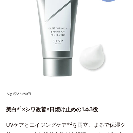
50g 税込3,850円
1
美白*
×シワ改善×日焼け止めの1本3役
2
UVケアとエイジングケア*
を両立。まるで保湿ク