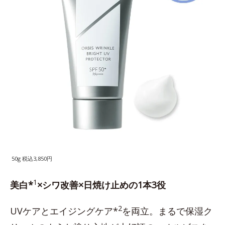
50g 税込3,850円
1
美白*
×シワ改善×日焼け止めの1本3役
2
UVケアとエイジングケア*
を両立。まるで保湿ク