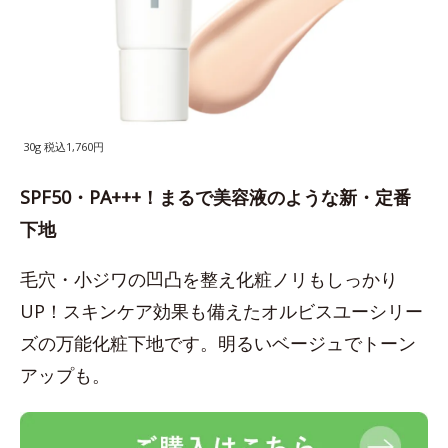
30g 税込1,760円
SPF50・PA+++！まるで美容液のような新・定番
下地
毛穴・小ジワの凹凸を整え化粧ノリもしっかり
UP！スキンケア効果も備えたオルビスユーシリー
ズの万能化粧下地です。明るいベージュでトーン
アップも。