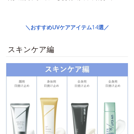
space
14
＼おすすめUVケアアイテム
選／
スキンケア編