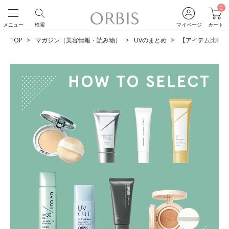
0
メニュー
検索
マイページ
カート
TOP
マガジン（美容情報・読み物）
UVのまとめ
【アイテム比較】