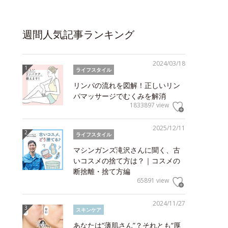
週間人気記事ランキング
2024/03/18
ライフスタイル
リンパの流れを図解！正しいリン
パマッサージでむくみを解消
1833897 view
2025/12/11
ライフスタイル
マシンガンズ滝沢さんに聞く、古
いコスメの捨て方は？｜コスメの
断捨離・捨て方編
65891 view
2024/11/27
スキンケア
あなたは“薄肌さん”？それとも“厚