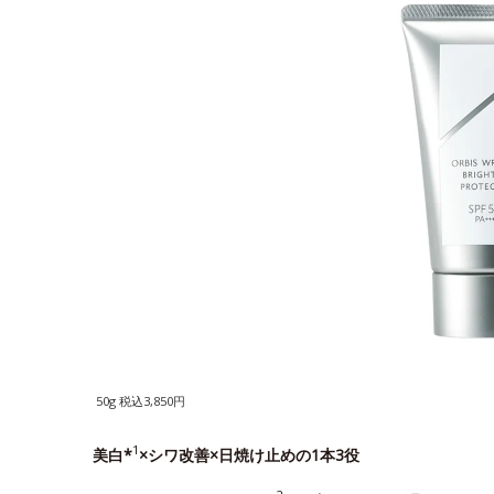
50g 税込3,850円
1
美白*
×シワ改善×日焼け止めの1本3役