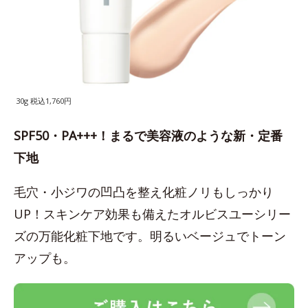
30g 税込1,760円
SPF50・PA+++！まるで美容液のような新・定番
下地
毛穴・小ジワの凹凸を整え化粧ノリもしっかり
UP！スキンケア効果も備えたオルビスユーシリー
ズの万能化粧下地です。明るいベージュでトーン
アップも。