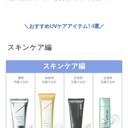
space
14
＼おすすめUVケアアイテム
選／
スキンケア編