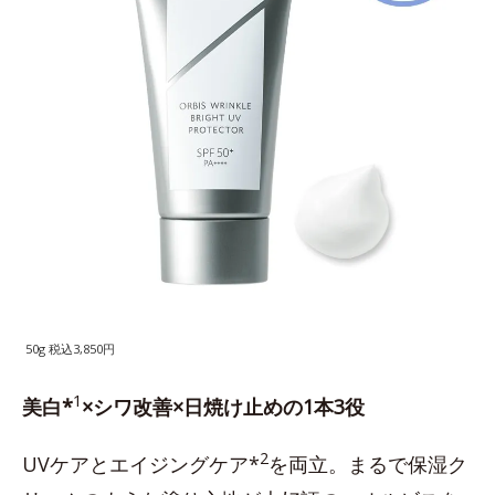
50g 税込3,850円
1
美白*
×シワ改善×日焼け止めの1本3役
2
UVケアとエイジングケア*
を両立。まるで保湿ク