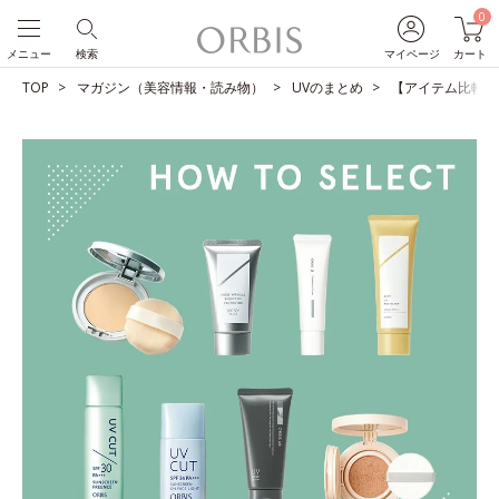
0
メニュー
検索
マイページ
カート
TOP
マガジン（美容情報・読み物）
UVのまとめ
【アイテム比較】