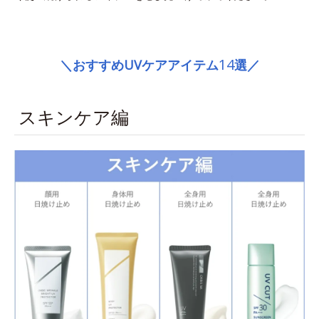
space
14
＼おすすめUVケアアイテム
選／
スキンケア編