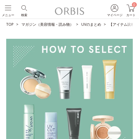
0
メニュー
検索
マイページ
カート
TOP
マガジン（美容情報・読み物）
UVのまとめ
【アイテム比較】