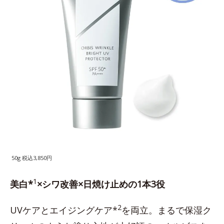
50g 税込3,850円
1
美白*
×シワ改善×日焼け止めの1本3役
2
UVケアとエイジングケア*
を両立。まるで保湿ク