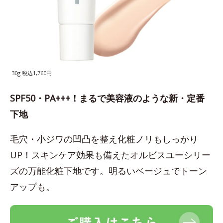
30g 税込1,760円
SPF50・PA+++！まるで美容液のような新・定番
下地
毛穴・小ジワの凹凸を整え化粧ノリもしっかり
UP！スキンケア効果も備えたオルビスユーシリー
ズの万能化粧下地です。明るいベージュでトーン
アップも。