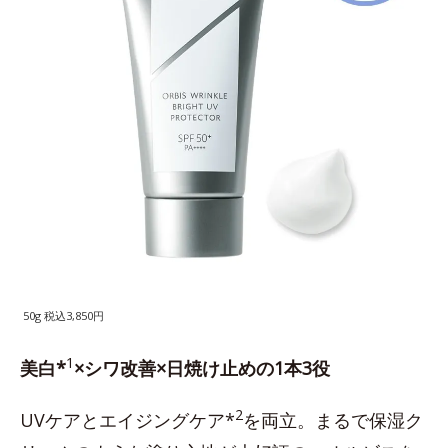
50g 税込3,850円
1
美白*
×シワ改善×日焼け止めの1本3役
2
UVケアとエイジングケア*
を両立。まるで保湿ク