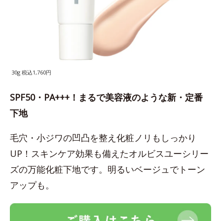
30g 税込1,760円
SPF50・PA+++！まるで美容液のような新・定番
下地
毛穴・小ジワの凹凸を整え化粧ノリもしっかり
UP！スキンケア効果も備えたオルビスユーシリー
ズの万能化粧下地です。明るいベージュでトーン
アップも。