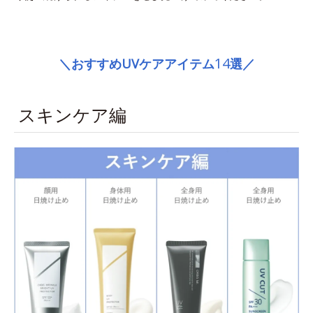
space
14
＼おすすめUVケアアイテム
選／
スキンケア編