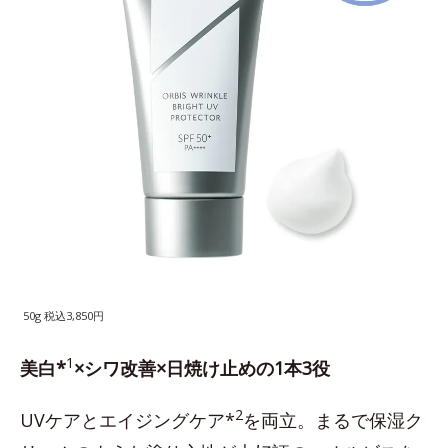
50g 税込3,850円
1
美白*
×シワ改善×日焼け止めの1本3役
2
UVケアとエイジングケア*
を両立。まるで保湿ク