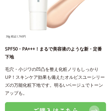
30g 税込1,760円
SPF50・PA+++！まるで美容液のような新・定番
下地
毛穴・小ジワの凹凸を整え化粧ノリもしっかり
UP！スキンケア効果も備えたオルビスユーシリー
ズの万能化粧下地です。明るいベージュでトーン
アップも。