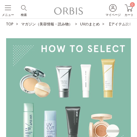
0
メニュー
検索
マイページ
カート
TOP
マガジン（美容情報・読み物）
UVのまとめ
【アイテム比較】