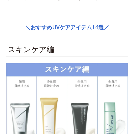
space
14
＼おすすめUVケアアイテム
選／
スキンケア編