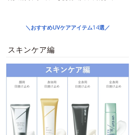
space
14
＼おすすめUVケアアイテム
選／
スキンケア編