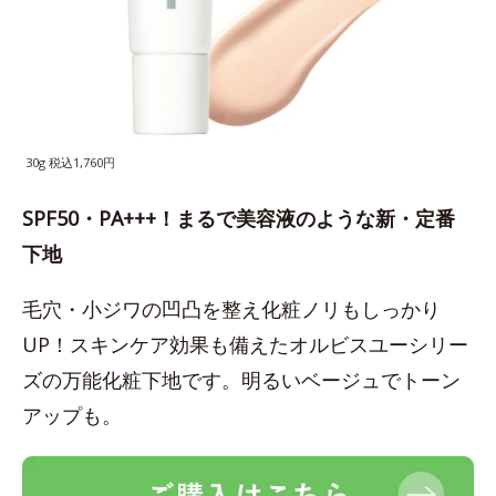
30g 税込1,760円
SPF50・PA+++！まるで美容液のような新・定番
下地
毛穴・小ジワの凹凸を整え化粧ノリもしっかり
UP！スキンケア効果も備えたオルビスユーシリー
ズの万能化粧下地です。明るいベージュでトーン
アップも。