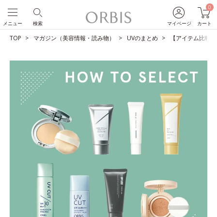
0
メニュー
検索
マイページ
カート
TOP
マガジン（美容情報・読み物）
UVのまとめ
【アイテム比較】