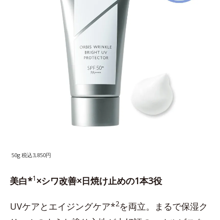
50g 税込3,850円
1
美白*
×シワ改善×日焼け止めの1本3役
2
UVケアとエイジングケア*
を両立。まるで保湿ク