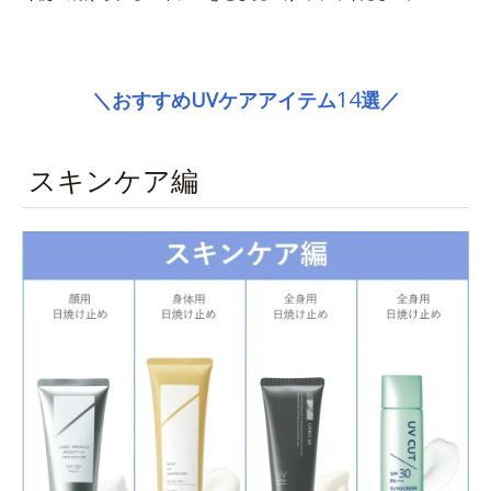
space
14
＼おすすめUVケアアイテム
選／
スキンケア編