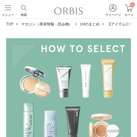
0
メニュー
検索
マイページ
カート
TOP
マガジン（美容情報・読み物）
UVのまとめ
【アイテム比較】