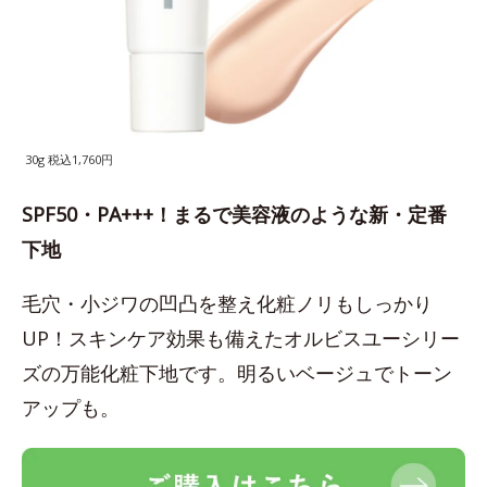
30g 税込1,760円
SPF50・PA+++！まるで美容液のような新・定番
下地
毛穴・小ジワの凹凸を整え化粧ノリもしっかり
UP！スキンケア効果も備えたオルビスユーシリー
ズの万能化粧下地です。明るいベージュでトーン
アップも。