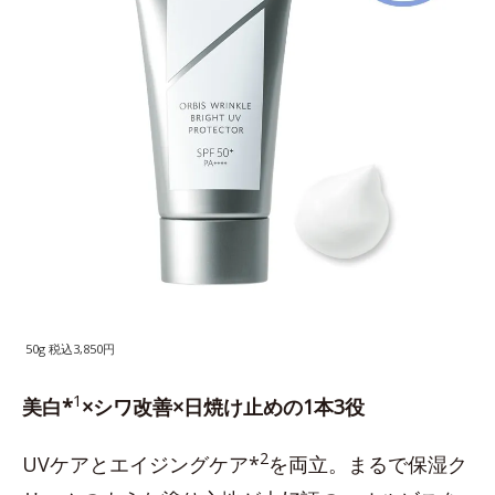
50g 税込3,850円
1
美白*
×シワ改善×日焼け止めの1本3役
2
UVケアとエイジングケア*
を両立。まるで保湿ク