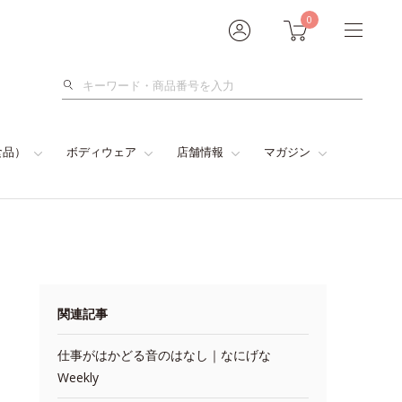
0
検
索
食品）
ボディウェア
店舗情報
マガジン
関連記事
仕事がはかどる音のはなし｜なにげな
Weekly