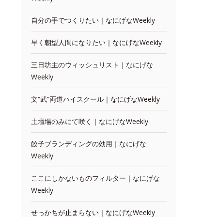
自分の手でつくりたい｜なにげなWeekly
早く朝型人間になりたい｜なにげなWeekly
三日坊主のウィッシュリスト｜なにげな
Weekly
文“武”両道ハイスクール｜なにげなWeekly
土壇場のみにて咲く｜なにげなWeekly
餃子ブランディングの効用｜なにげな
Weekly
ここにしかないものフィルター｜なにげな
Weekly
せっかちが止まらない｜なにげなWeekly