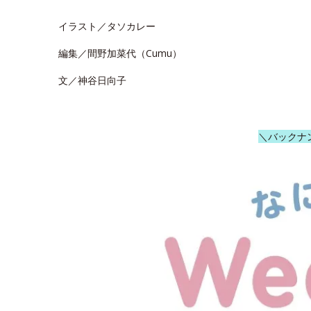
イラスト／タソカレー
編集／間野加菜代（Cumu）
文／神谷日向子
＼バックナ