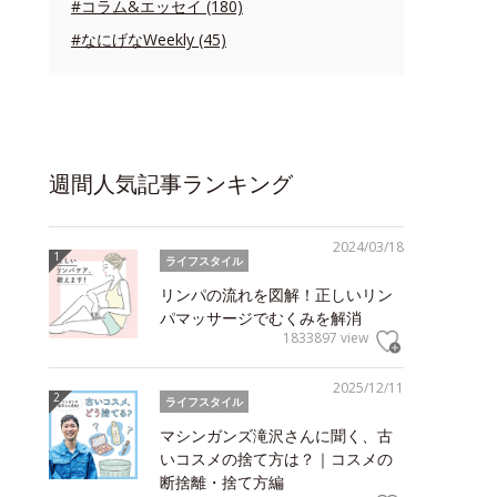
#コラム&エッセイ (180)
#なにげなWeekly (45)
週間人気記事ランキング
2024/03/18
ライフスタイル
リンパの流れを図解！正しいリン
パマッサージでむくみを解消
1833897 view
2025/12/11
ライフスタイル
マシンガンズ滝沢さんに聞く、古
いコスメの捨て方は？｜コスメの
断捨離・捨て方編