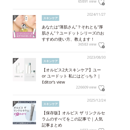
65891 view
2024/11/27
スキンケア
あなたは“薄肌さん”？それとも“厚
肌さん”？ユードットシリーズのお
すすめの使い方、教えます！
36583 view
2023/08/30
スキンケア
【オルビス2大スキンケア】ユー
or ユードット 私にはどっち？｜
Editor’s view
226609 view
2025/12/24
スキンケア
【保存版】オルビス ザ リンクルセ
ラムのすべてをこの記事で｜人気
記事まとめ