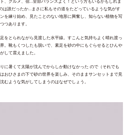
ト、グルメ、宿…全部バランスよく！という方もいるかもしれま
たのは誰だったか…まさに私もその道をたどっているような気がす
ンを練り始め、見たことのない地形に興奮し、知らない植物を写
つつあります。
足をとられながら見渡した水平線。すこんと気持ちよく晴れ渡っ
界。靴もくつしたも脱いで、素足を砂の中にもぐらせるとひんや
がして震えました。
りに暑くて太陽が沈んでからしか動けなかった ので（それでも
はおひさまの下で砂の世界を楽しみ、そのままサンセットまで見
沈むような気がしてしまうのはなぜでしょう。