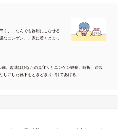
曰く、「なんでも器用にこなせる
議なニンゲン。」家に着くとまっ
5歳。趣味はひなたの見守りとニンゲン観察。時折、達観
なしにした靴下をときどき片づけてあげる。