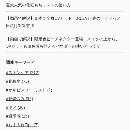
夏大人気の化粧もちミストの使い方
【動画で解説】１本で全身UVカット！お出かけ先の、ササっと
日焼け対策方法
【動画で解説】限定色ピーチネクター登場！メイクの上から、
UVカットも血色感も叶えるパウダーの使い方って？
関連キーワード
#スキンケア (212)
#化粧水 (73)
#オルビスユー ミスト (1)
#乾燥悩み (55)
#キメ (26)
#透明感 (25)
#お手入れTips (7)