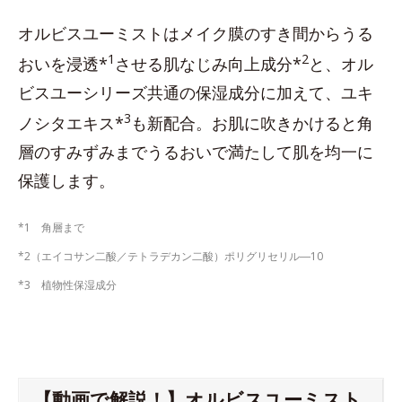
オルビスユーミストはメイク膜のすき間からうる
1
2
おいを浸透*
させる肌なじみ向上成分*
と、オル
ビスユーシリーズ共通の保湿成分に加えて、ユキ
3
ノシタエキス*
も新配合。お肌に吹きかけると角
層のすみずみまでうるおいで満たして肌を均一に
保護します。
*1 角層まで
*2（エイコサン二酸／テトラデカン二酸）ポリグリセリル―10
*3 植物性保湿成分
【動画で解説！】オルビスユーミスト