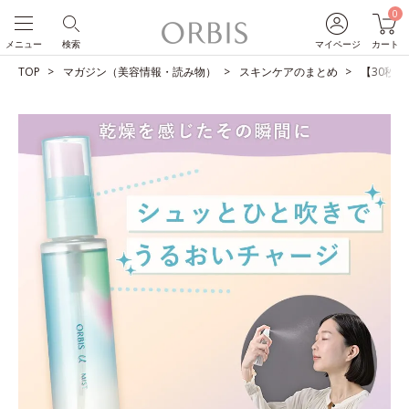
0
メニュー
検索
マイページ
カート
TOP
マガジン（美容情報・読み物）
スキンケアのまとめ
【30秒