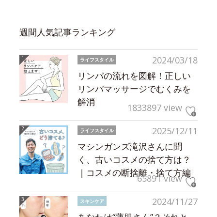
週間人気記事ランキング
2024/03/18
ライフスタイル
リンパの流れを図解！正しい
リンパマッサージでむくみを
解消
1833897 view
2025/12/11
ライフスタイル
マシンガンズ滝沢さんに聞
く、古いコスメの捨て方は？
｜コスメの断捨離・捨て方編
65891 view
2024/11/27
スキンケア
あなたは“薄肌さん”？それと