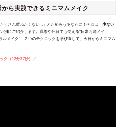
今日から実践できるミニマムメイク
たくさん重ねたくない…」とためらうあなたに！今回は、
少ない
ン別にご紹介します。職場や休日でも使える”日常万能メイ
ュラルメイク”。２つのテクニックを学び直して、今日からミニマム
ック（12分37秒）／
。