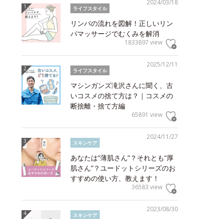
2024/03/18
ライフスタイル
リンパの流れを図解！正しいリン
パマッサージでむくみを解消
1833897 view
2025/12/11
ライフスタイル
マシンガンズ滝沢さんに聞く、古
いコスメの捨て方は？｜コスメの
断捨離・捨て方編
65891 view
2024/11/27
スキンケア
あなたは“薄肌さん”？それとも“厚
肌さん”？ユードットシリーズのお
すすめの使い方、教えます！
36583 view
2023/08/30
スキンケア