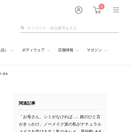
0
検
索
食品）
ボディウェア
店舗情報
マガジン
 #4
関連記事
「お母さん、シミがなければ…」娘のひと言
がきっかけ。ノーメイク派の私がナチュラル
メイクを学びます｜私のキレイ、再始動 ＃4