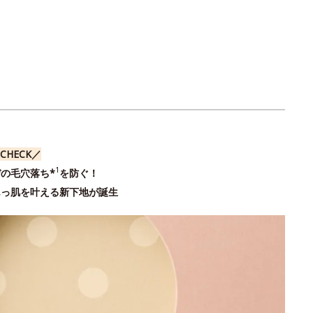
CHECK／
1
の毛穴落ち*
を防ぐ！
んっ肌を叶える新下地が誕生