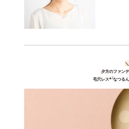
＼
夕方のファンデ
2
毛穴レス*
なつる