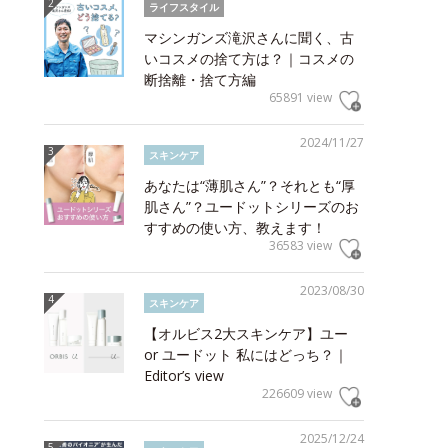
ライフスタイル
マシンガンズ滝沢さんに聞く、古
いコスメの捨て方は？｜コスメの
断捨離・捨て方編
65891 view
2024/11/27
スキンケア
あなたは“薄肌さん”？それとも“厚
肌さん”？ユードットシリーズのお
すすめの使い方、教えます！
36583 view
2023/08/30
スキンケア
【オルビス2大スキンケア】ユー
or ユードット 私にはどっち？｜
Editor’s view
226609 view
2025/12/24