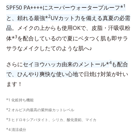
1
SPF50 PA++++にスーパーウォータープルーフ*
2
と、頼れる最強*
UVカット力を備える真夏の必需
品
。メイクの上からも使用OKで、皮脂・汗吸収粉
3
体*
を配合しているので夏にベタつく肌も即サラ
サラなメイクしたてのような肌へ♪
4
さらに
セイヨウハッカ由来のメントール*
も配合
で、ひんやり爽快な使い心地
で日焼け対策が叶い
ます！
*1 化粧持ち機能
*2 オルビス内最高の紫外線カットレベル
*3 ヒドロキシアパタイト、シリカ、酸化亜鉛、マイカ
*4 清涼成分