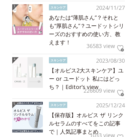
2024/11/27
スキンケア
あなたは“薄肌さん”？それと
も“厚肌さん”？ユードットシリ
ーズのおすすめの使い方、教
えます！
36583 view
2023/08/30
スキンケア
【オルビス2大スキンケア】ユ
ー or ユードット 私にはどっ
ち？｜Editor’s view
226609 view
2025/12/24
スキンケア
【保存版】オルビス ザ リンク
ルセラムのすべてをこの記事
で｜人気記事まとめ
1033 view