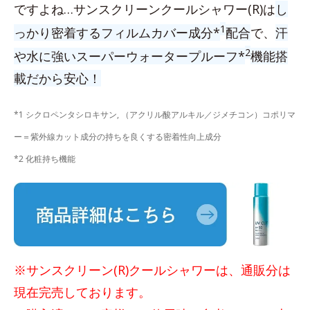
ですよね…サンスクリーンクールシャワー(R)は
し
1
っかり密着するフィルムカバー成分*
配合
で、
汗
2
や水に強いスーパーウォータープルーフ*
機能搭
載だから安心！
*1 シクロペンタシロキサン, （アクリル酸アルキル／ジメチコン）コポリマ
ー＝紫外線カット成分の持ちを良くする密着性向上成分
*2 化粧持ち機能
※サンスクリーン(R)クールシャワーは、通販分は
現在完売しております。