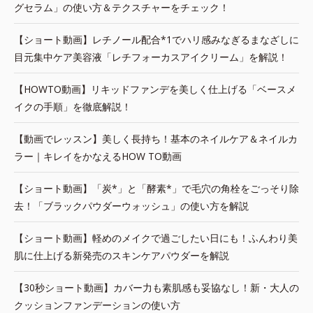
グセラム」の使い方＆テクスチャーをチェック！
【ショート動画】レチノール配合*1でハリ感みなぎるまなざしに
目元集中ケア美容液「レチフォーカスアイクリーム」を解説！
【HOWTO動画】リキッドファンデを美しく仕上げる「ベースメ
イクの手順」を徹底解説！
【動画でレッスン】美しく長持ち！基本のネイルケア＆ネイルカ
ラー｜キレイをかなえるHOW TO動画
【ショート動画】「炭*」と「酵素*」で毛穴の角栓をごっそり除
去！「ブラックパウダーウォッシュ」の使い方を解説
【ショート動画】軽めのメイクで過ごしたい日にも！ふんわり美
肌に仕上げる新発売のスキンケアパウダーを解説
【30秒ショート動画】カバー力も素肌感も妥協なし！新・大人の
クッションファンデーションの使い方