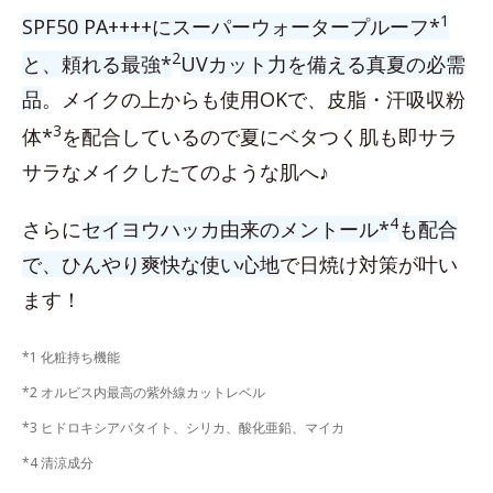
1
SPF50 PA++++にスーパーウォータープルーフ*
2
と、頼れる最強*
UVカット力を備える真夏の必需
品
。メイクの上からも使用OKで、皮脂・汗吸収粉
3
体*
を配合しているので夏にベタつく肌も即サラ
サラなメイクしたてのような肌へ♪
4
さらに
セイヨウハッカ由来のメントール*
も配合
で、ひんやり爽快な使い心地
で日焼け対策が叶い
ます！
*1 化粧持ち機能
*2 オルビス内最高の紫外線カットレベル
*3 ヒドロキシアパタイト、シリカ、酸化亜鉛、マイカ
*4 清涼成分