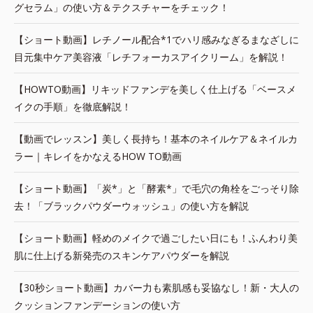
グセラム」の使い方＆テクスチャーをチェック！
【ショート動画】レチノール配合*1でハリ感みなぎるまなざしに
目元集中ケア美容液「レチフォーカスアイクリーム」を解説！
【HOWTO動画】リキッドファンデを美しく仕上げる「ベースメ
イクの手順」を徹底解説！
【動画でレッスン】美しく長持ち！基本のネイルケア＆ネイルカ
ラー｜キレイをかなえるHOW TO動画
【ショート動画】「炭*」と「酵素*」で毛穴の角栓をごっそり除
去！「ブラックパウダーウォッシュ」の使い方を解説
【ショート動画】軽めのメイクで過ごしたい日にも！ふんわり美
肌に仕上げる新発売のスキンケアパウダーを解説
【30秒ショート動画】カバー力も素肌感も妥協なし！新・大人の
クッションファンデーションの使い方