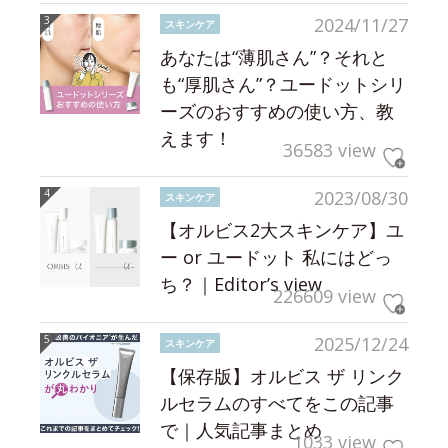
2024/11/27
スキンケア
あなたは“薄肌さん”？それと
も“厚肌さん”？ユードットシリ
ーズのおすすめの使い方、教
えます！
36583 view
2023/08/30
スキンケア
【オルビス2大スキンケア】ユ
ー or ユードット 私にはどっ
ち？｜Editor’s view
226609 view
2025/12/24
スキンケア
【保存版】オルビス ザ リンク
ルセラムのすべてをこの記事
で｜人気記事まとめ
1033 view