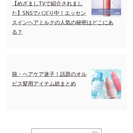
【めざましTVで紹介されまし
た】SNSでバズり中！エッセン
スインヘアミルクの人気の秘密はどこにあ
る？
脱・ヘアケア迷子！話題のオル
ビス髪用アイテム総まとめ