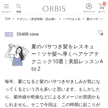
0
メニュー
検索
マイページ
カート
TOP
マガジン（美容情報・読み物）
ヘアのまとめ
夏のパサつき髪を
39498 view
ヘア
夏のパサつき髪をレスキュ
ー！ツヤ髪へ導くヘアケアテ
クニック10選｜美肌レッスンA
to Z
毎年、夏になると髪のパサつきやきしみが気にな
ってくるという方も多いと思います。もしかした
ら、紫外線や乾燥などによるダメージが原因かも
しれません。そこで今回は、この時期に起こりが