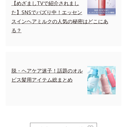
【めざましTVで紹介されまし
た】SNSでバズり中！エッセン
スインヘアミルクの人気の秘密はどこにあ
る？
脱・ヘアケア迷子！話題のオル
ビス髪用アイテム総まとめ