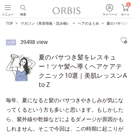
0
メニュー
検索
マイページ
カート
TOP
マガジン（美容情報・読み物）
ヘアのまとめ
夏のパサつき髪を
39498 view
ヘア
夏のパサつき髪をレスキュ
ー！ツヤ髪へ導くヘアケアテ
クニック10選｜美肌レッスンA
to Z
毎年、夏になると髪のパサつきやきしみが気にな
ってくるという方も多いと思います。もしかした
ら、紫外線や乾燥などによるダメージが原因かも
しれません。そこで今回は、この時期に起こりが