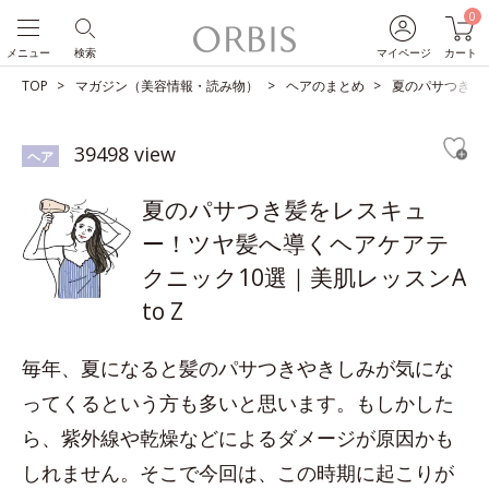
0
メニュー
検索
マイページ
カート
TOP
マガジン（美容情報・読み物）
ヘアのまとめ
夏のパサつき髪を
39498 view
ヘア
夏のパサつき髪をレスキュ
ー！ツヤ髪へ導くヘアケアテ
クニック10選｜美肌レッスンA
to Z
毎年、夏になると髪のパサつきやきしみが気にな
ってくるという方も多いと思います。もしかした
ら、紫外線や乾燥などによるダメージが原因かも
しれません。そこで今回は、この時期に起こりが