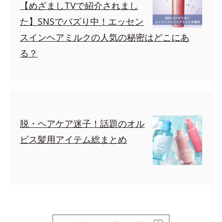
【めざましTVで紹介されまし
た】SNSでバズり中！エッセン
スインヘアミルクの人気の秘密はどこにあ
る？
脱・ヘアケア迷子！話題のオル
ビス髪用アイテム総まとめ