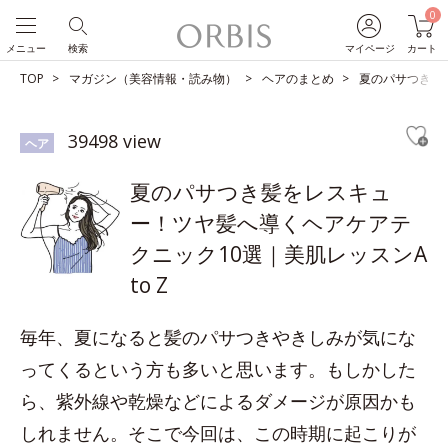
0
メニュー
検索
マイページ
カート
TOP
マガジン（美容情報・読み物）
ヘアのまとめ
夏のパサつき髪を
39498 view
ヘア
夏のパサつき髪をレスキュ
ー！ツヤ髪へ導くヘアケアテ
クニック10選｜美肌レッスンA
to Z
毎年、夏になると髪のパサつきやきしみが気にな
ってくるという方も多いと思います。もしかした
ら、紫外線や乾燥などによるダメージが原因かも
しれません。そこで今回は、この時期に起こりが