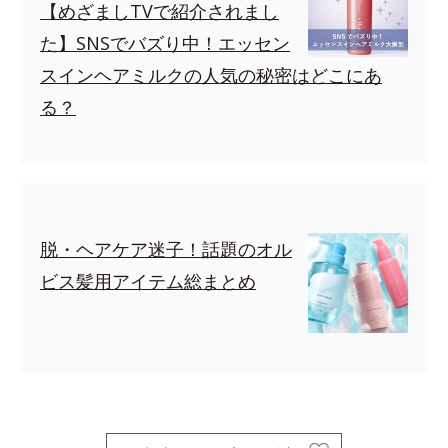
【めざましTVで紹介されまし
た】SNSでバズり中！エッセン
スインヘアミルクの人気の秘密はどこにあ
る？
脱・ヘアケア迷子！話題のオル
ビス髪用アイテム総まとめ