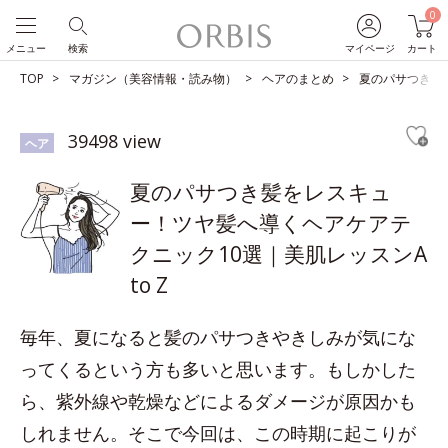
0
メニュー
検索
マイページ
カート
TOP
マガジン（美容情報・読み物）
ヘアのまとめ
夏のパサつき髪を
39498 view
ヘア
夏のパサつき髪をレスキュ
ー！ツヤ髪へ導くヘアケアテ
クニック10選｜美肌レッスンA
to Z
毎年、夏になると髪のパサつきやきしみが気にな
ってくるという方も多いと思います。もしかした
ら、紫外線や乾燥などによるダメージが原因かも
しれません。そこで今回は、この時期に起こりが