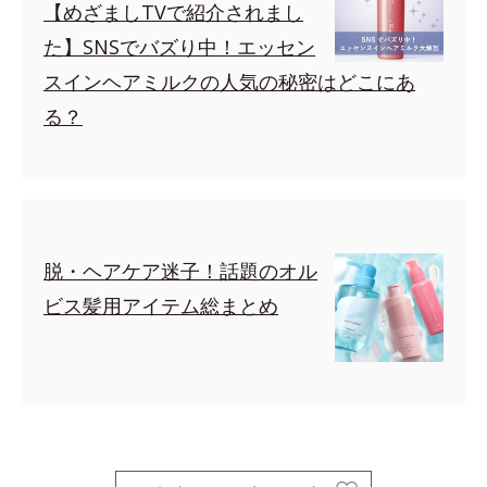
【めざましTVで紹介されまし
た】SNSでバズり中！エッセン
スインヘアミルクの人気の秘密はどこにあ
る？
脱・ヘアケア迷子！話題のオル
ビス髪用アイテム総まとめ