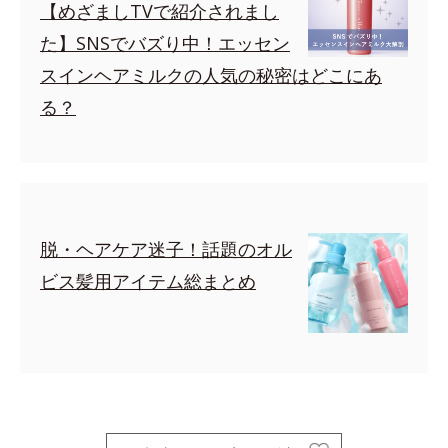
【めざましTVで紹介されまし
た】SNSでバズり中！エッセン
スインヘアミルクの人気の秘密はどこにあ
る？
脱・ヘアケア迷子！話題のオル
ビス髪用アイテム総まとめ