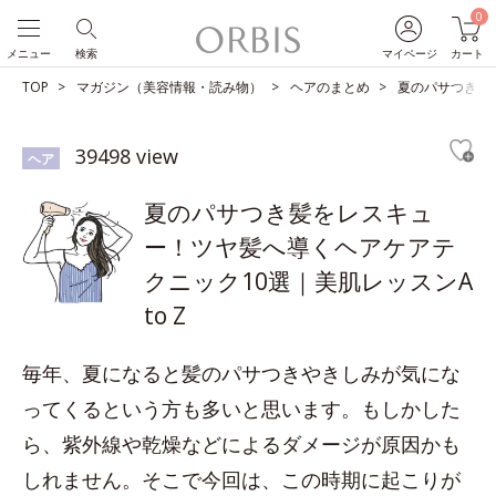
0
メニュー
検索
マイページ
カート
TOP
マガジン（美容情報・読み物）
ヘアのまとめ
夏のパサつき髪を
39498 view
ヘア
夏のパサつき髪をレスキュ
ー！ツヤ髪へ導くヘアケアテ
クニック10選｜美肌レッスンA
to Z
毎年、夏になると髪のパサつきやきしみが気にな
ってくるという方も多いと思います。もしかした
ら、紫外線や乾燥などによるダメージが原因かも
しれません。そこで今回は、この時期に起こりが