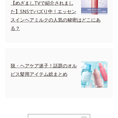
【めざましTVで紹介されまし
た】SNSでバズり中！エッセン
スインヘアミルクの人気の秘密はどこにあ
る？
脱・ヘアケア迷子！話題のオル
ビス髪用アイテム総まとめ