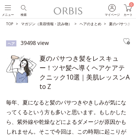
0
メニュー
検索
マイページ
カート
TOP
マガジン（美容情報・読み物）
ヘアのまとめ
夏のパサつき髪を
39498 view
ヘア
夏のパサつき髪をレスキュ
ー！ツヤ髪へ導くヘアケアテ
クニック10選｜美肌レッスンA
to Z
毎年、夏になると髪のパサつきやきしみが気にな
ってくるという方も多いと思います。もしかした
ら、紫外線や乾燥などによるダメージが原因かも
しれません。そこで今回は、この時期に起こりが