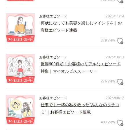
お客様エピソード
2025/11/14
何歳になっても美容を楽しむマインドを｜お
客様エピソード連載
379 view
お客様エピソード
2025/10/13
反響600件超！お客様のリアルなエピソード
特集｜マイオルビスストーリー
276 view
お客様エピソード
2025/08/12
仕事で手一杯の私を救った“みんなのクチコ
ミ”｜お客様エピソード連載
403 view