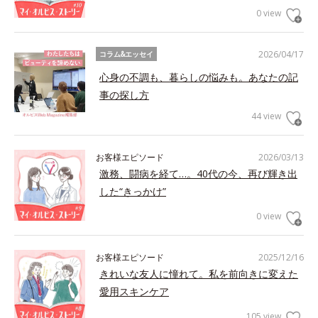
0 view
2026/04/17
コラム&エッセイ
心身の不調も、暮らしの悩みも。あなたの記
事の探し方
44 view
お客様エピソード
2026/03/13
激務、闘病を経て…。40代の今、再び輝き出
した“きっかけ”
0 view
お客様エピソード
2025/12/16
きれいな友人に憧れて。私を前向きに変えた
愛用スキンケア
105 view