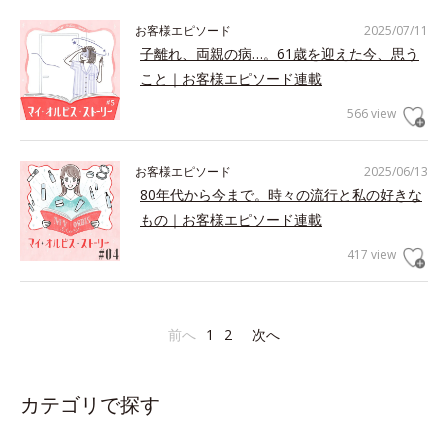
お客様エピソード
2025/07/11
子離れ、両親の病…。61歳を迎えた今、思う
こと｜お客様エピソード連載
566 view
お客様エピソード
2025/06/13
80年代から今まで。時々の流行と私の好きな
もの｜お客様エピソード連載
417 view
前へ
1
2
次へ
カテゴリで探す