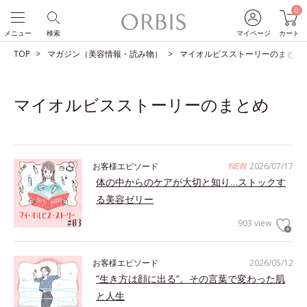
0
メニュー
検索
マイページ
カート
TOP
マガジン（美容情報・読み物）
マイオルビスストーリーのまとめ
マイオルビスストーリーのまとめ
お客様エピソード
NEW
2026/07/17
体の中からのケアが大切と知り…ストックす
る美容ゼリー
903 view
お客様エピソード
2026/05/12
”生き方は顔に出る”。その言葉で変わった肌
と人生